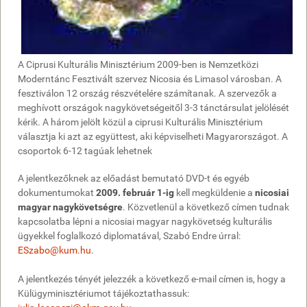
A Ciprusi Kulturális Minisztérium 2009-ben is Nemzetközi
Moderntánc Fesztivált szervez Nicosia és Limasol városban. A
fesztiválon 12 ország részvételére számítanak. A szervezők a
meghívott országok nagykövetségeitől 3-3 tánctársulat jelölését
kérik. A három jelölt közül a ciprusi Kulturális Minisztérium
választja ki azt az együttest, aki képviselheti Magyarországot. A
csoportok 6-12 tagúak lehetnek
A jelentkezőknek az előadást bemutató DVD-t és egyéb
dokumentumokat
2009. február 1-ig
kell megküldenie a
nicosiai
magyar nagykövetségre
. Közvetlenül a következő címen tudnak
kapcsolatba lépni a nicosiai magyar nagykövetség kulturális
ügyekkel foglalkozó diplomatával, Szabó Endre úrral:
ESzabo@kum.hu
.
A jelentkezés tényét jelezzék a következő e-mail címen is, hogy a
Külügyminisztériumot tájékoztathassuk: