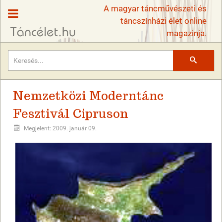
A magyar táncművészeti és
táncszínházi élet online
magazinja.
Keresés
Nemzetközi Moderntánc
Fesztivál Cipruson
Megjelent: 2009. január 09.