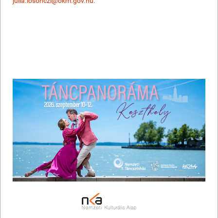
julia.losonczi@okm.gov.hu
.