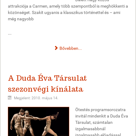
attrakciója a Carmen, amely több szempontból is meghökkenti a
közönséget. Szakít ugyanis a klasszikus történettel és – ami
még nagyobb
...
Bővebben...
A Duda Éva Társulat
szezonvégi kínálata
Megjelent: 2010. május 14.
Ötestés programsorozatra
invitál mindenkit a Duda Éva
Társulat, számtalan
izgalmasabbnál
izgalmasabb előadással.