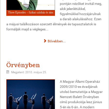
pontján nézőket invitál meg,
akik jelenlétükkel,
Three Episodes – fizikai színház és tánc
figyelmükkel hozzájárulnak
a darab alakulásához. Ezen
a májusi találkozáson szerzett élmények és tapasztalatok is
formálják majd a végleges...
Bővebben...
Örvényben
Megjelent: 2010. május 25.
A Magyar Állami Operaház
2009/2010-es évadjának
utolsó bemutatója a Magyar
Nemzeti Balett Örvényben
című produkciója lesz június
5-én és 6-án. A modern