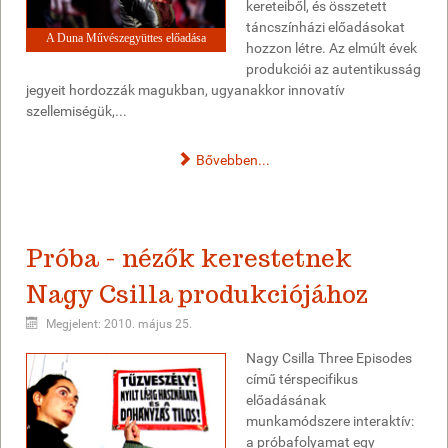
kereteiből, és összetett
táncszínházi előadásokat
A Duna Művészegyüttes előadása
hozzon létre. Az elmúlt évek
produkciói az autentikusság
jegyeit hordozzák magukban, ugyanakkor innovatív
szellemiségük,...
Bővebben...
Próba - nézők kerestetnek
Nagy Csilla produkciójához
Megjelent: 2010. május 25.
Nagy Csilla Three Episodes
című térspecifikus
előadásának
munkamódszere interaktív:
a próbafolyamat egy