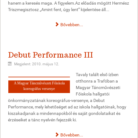
hanem a keresés maga. A figyelem.Az előadás mögött Hermész
Triszmegisztosz „Amint fent, úgy lent” kijelentése áll...
Bővebben...
Debut Performance III
Megjelent: 2010. május 12.
Tavaly talált első ízben
otthonra a Trafóban a
A Magyar Táncművészeti Főiskola
Magyar Táncművészeti
koreográfus versenye
Főiskola hallgatói
önkormányzatának koreográfus-versenye, a Debut
Performance, mely lehetőséget ad az iskola hallgatóinak, hogy
kiszakadjanak a mindennapokból és saját gondolataikat és
érzéseiket a tánc nyelvén fejezzék ki.
Bővebben...