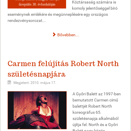
Köztársaság számára is
űrrepülés 30. évfordulóján
komoly jelentőséggel bíró
eseménynek emlékére és megünneplésére egy országos
rendezvénysorozat...
Bővebben...
Carmen felújítás Robert North
születésnapjára
Megjelent: 2010. május 17.
A Győri Balett az 1997-ben
bemutatott Carmen című
balettjét Robert North
koreográfus 65.
születésnapja alkalmából
újítja fel. North és a Győri
Balett nagy közös