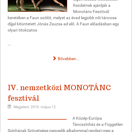
Kezdetnek ajánlják a
Monotánc Fesztivál
keretében a Faun szólót, melyet az évad legjobb női táncosa
díjjal kitüntetett Jónás Zsuzsa ad elő. A Faun előadásban egy
olyan titokzatos
...
Bővebben...
IV. nemzetközi MONOTÁNC
fesztivál
Megjelent: 2010. május 12.
A Közép-Európa
Táncszínház és a Független
Színházak Szövetsége negyedik alkalommal rendezi meg a