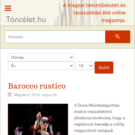
A magyar táncművészeti és
táncszínházi élet online
magazinja.
Keresés
Szűrő
Barocco rustico
Megjelent: 2010. május 26.
A Duna Művészegyüttes
évekre visszatekintő
általános törekvése, hogy a
néptáncot kiemelje a műfaj
megszokott színpadi