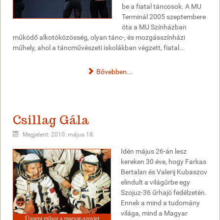
be a fiatal táncosok. A MU
Terminál 2005 szeptembere
óta a MU Színházban
működő alkotóközösség, olyan tánc-, és mozgásszínházi
műhely, ahol a táncművészeti iskolákban végzett, fiatal...
Bővebben...
Csillag Gála
Megjelent: 2010. május 18.
Idén május 26-án lesz
kereken 30 éve, hogy Farkas
Bertalan és Valerij Kubaszov
elindult a világűrbe egy
Szojuz-36 űrhajó fedélzetén.
Ennek a mind a tudomány
világa, mind a Magyar
Ünnepi műsor a magyar-szovjet