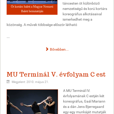
táncesten öt különböző
Öt kortárs balett a Magyar Nemzeti
nemzetiségű és korú kortárs
Balett bemutatóján
koreográfus alkotásaival
ismerkedhet meg a
közönség. A művek többsége először látható
...
Bővebben...
MU Terminál V. évfolyam C est
Megjelent: 2010. május 21.
A MU Terminál IV.
évfolyamának C estjén két
koreográfus, Gaál Mariann
és a dán Jens Bjerregaard
egy-egy munkáját mutatják