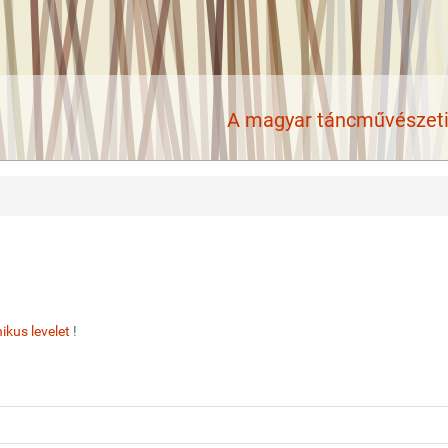
A magyar táncművészeti 
ikus levelet
!