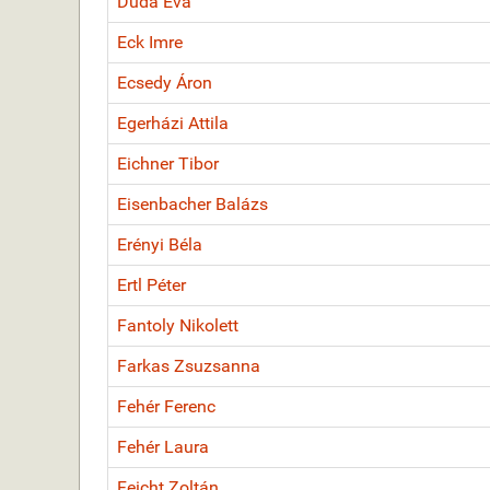
Duda Éva
Eck Imre
Ecsedy Áron
Egerházi Attila
Eichner Tibor
Eisenbacher Balázs
Erényi Béla
Ertl Péter
Fantoly Nikolett
Farkas Zsuzsanna
Fehér Ferenc
Fehér Laura
Feicht Zoltán