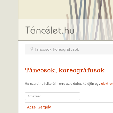
Táncosok, koreográfusok
Táncosok, koreográfusok
Ha szeretne felkerülni erre az oldalra, küldjön egy
elektron
Címszűrő
Aczél Gergely