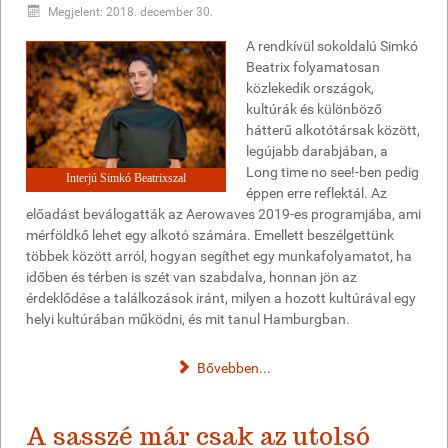
Megjelent: 2018. december 30.
A rendkívül sokoldalú Simkó
Beatrix folyamatosan
közlekedik országok,
kultúrák és különböző
hátterű alkotótársak között,
legújabb darabjában, a
Long time no see!-ben pedig
Interjú Simkó Beatrixszal
éppen erre reflektál. Az
előadást beválogatták az Aerowaves 2019-es programjába, ami
mérföldkő lehet egy alkotó számára. Emellett beszélgettünk
többek között arról, hogyan segíthet egy munkafolyamatot, ha
időben és térben is szét van szabdalva, honnan jön az
érdeklődése a találkozások iránt, milyen a hozott kultúrával egy
helyi kultúrában működni, és mit tanul Hamburgban.
Bővebben...
A sasszé már csak az utolsó