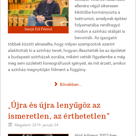
ellenére végül sikeresen
kikötőbe kormányozta a
teátrumot, amelynek építési
folyamatába rendhagyó
Interjú Ertl Péterrel
módon a színház stábját is
bevonták. Az igazgató
többek között elmesélte, hogy milyen szempontok szerint
alakították ki a színház tereit, hogyan illesztették be az épületet
a budapesti színházak sorába, miként vették figyelembe a még
meg sem született koreográfusok igényeit, és mit érzett, amikor
a színház megnyitóján fölment a függöny.
Bővebben...
„Újra és újra lenyűgöz az
ismeretlen, az érthetetlen”
Megjelent: 2019. január 24.
Hód Adrienn 2007-ben