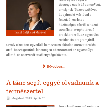
tizennyolcadik L1danceFest,
amelynek főszervezőjével,
Ladjánszki Mártával a
fesztivál mellett a
közösségépítésről, a hazai
táncéletet meghatározó
Interjú Ladjánszki Mártával
érdekkörökről, az egyesület
rezidencia programjáról,
tavaly elkezdett egyedülálló meztelen előadás-sorozatáról és
arról beszélgettünk, lehetséges-e fenntartani az egyensúlyt
alkotói és szervezői tevékenysége között.
Bővebben...
A tánc segít eggyé olvadnunk a
természettel
Megjelent: 2019. április 25.
Igazi kuriózum májusban a