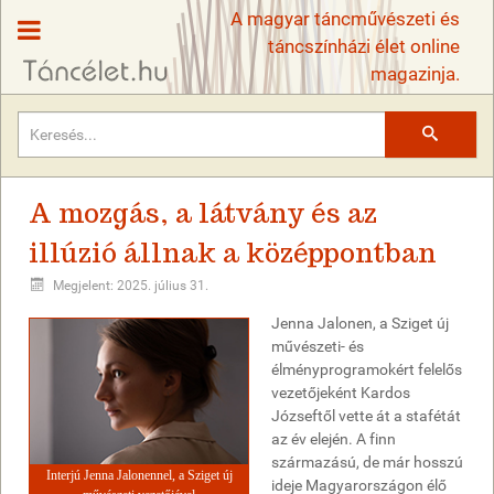
A magyar táncművészeti és
táncszínházi élet online
magazinja.
Keresés
A mozgás, a látvány és az
illúzió állnak a középpontban
Megjelent: 2025. július 31.
Jenna Jalonen, a Sziget új
művészeti- és
élményprogramokért felelős
vezetőjeként Kardos
Józseftől vette át a stafétát
az év elején. A finn
származású, de már hosszú
Interjú Jenna Jalonennel, a Sziget új
ideje Magyarországon élő