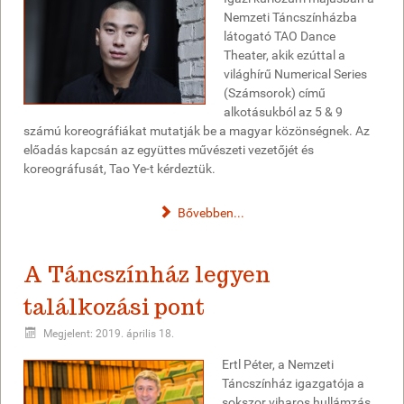
Nemzeti Táncszínházba
látogató TAO Dance
Theater, akik ezúttal a
világhírű Numerical Series
(Számsorok) című
alkotásukból az 5 & 9
számú koreográfiákat mutatják be a magyar közönségnek. Az
előadás kapcsán az együttes művészeti vezetőjét és
koreográfusát, Tao Ye-t kérdeztük.
Bővebben...
A Táncszínház legyen
találkozási pont
Megjelent: 2019. április 18.
Ertl Péter, a Nemzeti
Táncszínház igazgatója a
sokszor viharos hullámzás