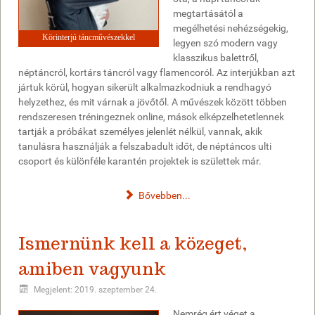
megtartásától a
megélhetési nehézségekig,
Körinterjú táncművészekkel
legyen szó modern vagy
klasszikus balettről,
néptáncról, kortárs táncról vagy flamencoról. Az interjúkban azt
jártuk körül, hogyan sikerült alkalmazkodniuk a rendhagyó
helyzethez, és mit várnak a jövőtől. A művészek között többen
rendszeresen tréningeznek online, mások elképzelhetetlennek
tartják a próbákat személyes jelenlét nélkül, vannak, akik
tanulásra használják a felszabadult időt, de néptáncos ulti
csoport és különféle karantén projektek is születtek már.
Bővebben...
Ismernünk kell a közeget,
amiben vagyunk
Megjelent: 2019. szeptember 24.
Nemrég ért véget a