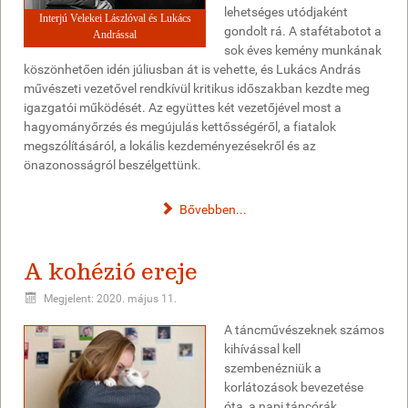
lehetséges utódjaként
Interjú Velekei Lászlóval és Lukács
gondolt rá. A stafétabotot a
Andrással
sok éves kemény munkának
köszönhetően idén júliusban át is vehette, és Lukács András
művészeti vezetővel rendkívül kritikus időszakban kezdte meg
igazgatói működését. Az együttes két vezetőjével most a
hagyományőrzés és megújulás kettősségéről, a fiatalok
megszólításáról, a lokális kezdeményezésekről és az
önazonosságról beszélgettünk.
Bővebben...
A kohézió ereje
Megjelent: 2020. május 11.
A táncművészeknek számos
kihívással kell
szembenézniük a
korlátozások bevezetése
óta, a napi táncórák