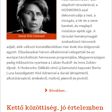
alapított társulatával, a
HODWORKS-szel
dekonstruálja a test, a
mozgás, a tér és a zene
kereteit, és meglepő
módokon építik újjá. A
Interjú Hód Adriennel
társulat keménymagját
szabadúszó táncosok
adják, akik változó konstellációkban már évek óta dolgoznak
együtt. Előadásaikat három alkalommal válogatták be az
európai tánchálózat Aerowaves programjába, Magyarországon
pedig többszörös nyertese a Lábán Rudolf- és Imre Zoltán-
díjnak. A Hodworks: Délibáb című új bemutató kapcsán Barta
Luca beszélgetett Hód Adriennel a darab létrejöttéről,
alkotótársakról, értékekről, múltról, jelenről és jövőről.
Bővebben...
Kettő közöttiség, jó értelemben