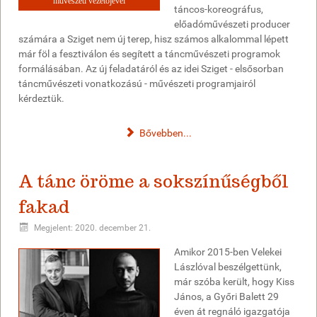
művészeti vezetőjével
táncos-koreográfus,
előadóművészeti producer
számára a Sziget nem új terep, hisz számos alkalommal lépett
már föl a fesztiválon és segített a táncművészeti programok
formálásában. Az új feladatáról és az idei Sziget - elsősorban
táncművészeti vonatkozású - művészeti programjairól
kérdeztük.
Bővebben...
A tánc öröme a sokszínűségből
fakad
Megjelent: 2020. december 21.
Amikor 2015-ben Velekei
Lászlóval beszélgettünk,
már szóba került, hogy Kiss
János, a Győri Balett 29
éven át regnáló igazgatója