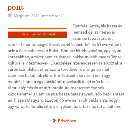
pont
Megjelent: 2018. szeptember 21.
Egerházi Attila, aki hazai és
nemzetközi színtéren is
Interjú Egerházi Attilával
számos tapasztalatot
szerzett már táncegyüttesek vezetésében, két és fél éve vágott
bele a Székesfehérvári Balett Színház létrehozásába, egy olyan
korszakban, amikor nem születnek, sokkal inkább megszűnnek
kulturális intézmények. Elképzelései szerencsésen találkoztak a
város szándékaival, és azóta töretlenül, de forgalommal
szemben haladnak előre. Bár Székesfehérváron nem egy
magból, hanem egy fácskából növekszik majd erős fa, a
társulatépítés és az infrastruktúra megteremtése sok
küzdelemmel jár, amibe ez a beszélgetés egyedülálló bepillantást
ad, hiszen Magyarországon 45 éve nem volt példa arra, hogy
egy város kulturális intézményeként balettszínházat alapítson.
Bővebben...