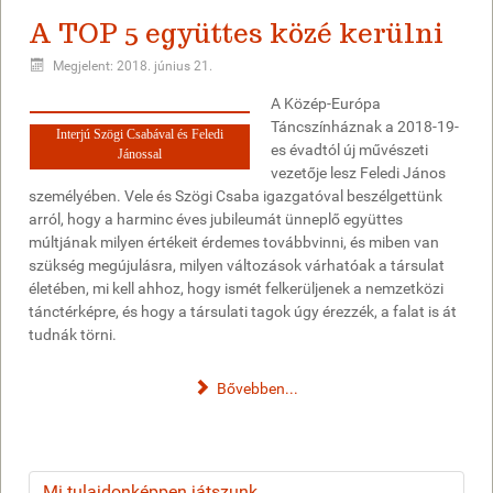
A TOP 5 együttes közé kerülni
Megjelent: 2018. június 21.
A Közép-Európa
Táncszínháznak a 2018-19-
Interjú Szögi Csabával és Feledi
es évadtól új művészeti
Jánossal
vezetője lesz Feledi János
személyében. Vele és Szögi Csaba igazgatóval beszélgettünk
arról, hogy a harminc éves jubileumát ünneplő együttes
múltjának milyen értékeit érdemes továbbvinni, és miben van
szükség megújulásra, milyen változások várhatóak a társulat
életében, mi kell ahhoz, hogy ismét felkerüljenek a nemzetközi
tánctérképre, és hogy a társulati tagok úgy érezzék, a falat is át
tudnák törni.
Bővebben...
Mi tulajdonképpen játszunk