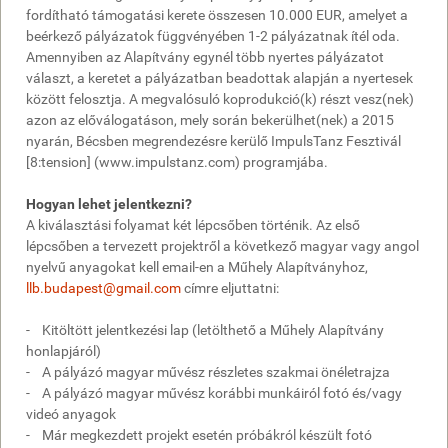
fordítható támogatási kerete összesen 10.000 EUR, amelyet a
beérkező pályázatok függvényében 1-2 pályázatnak ítél oda.
Amennyiben az Alapítvány egynél több nyertes pályázatot
választ, a keretet a pályázatban beadottak alapján a nyertesek
között felosztja. A megvalósuló koprodukció(k) részt vesz(nek)
azon az előválogatáson, mely során bekerülhet(nek) a 2015
nyarán, Bécsben megrendezésre kerülő ImpulsTanz Fesztivál
[8:tension] (www.impulstanz.com) programjába.
Hogyan lehet jelentkezni?
A kiválasztási folyamat két lépcsőben történik. Az első
lépcsőben a tervezett projektről a következő magyar vagy angol
nyelvű anyagokat kell email-en a Műhely Alapítványhoz,
llb.budapest@gmail.com
címre eljuttatni:
- Kitöltött jelentkezési lap (letölthető a Műhely Alapítvány
honlapjáról)
- A pályázó magyar művész részletes szakmai önéletrajza
- A pályázó magyar művész korábbi munkáiról fotó és/vagy
videó anyagok
- Már megkezdett projekt esetén próbákról készült fotó