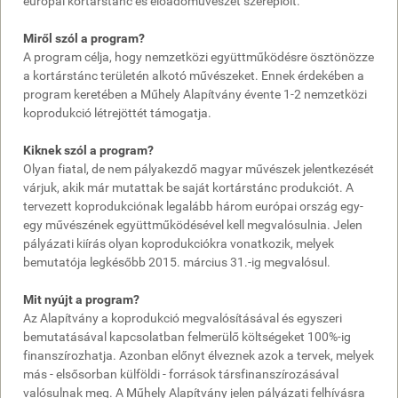
európai kortárstánc és előadóművészet szereplőit.
Miről szól a program?
A program célja, hogy nemzetközi együttműködésre ösztönözze
a kortárstánc területén alkotó művészeket. Ennek érdekében a
program keretében a Műhely Alapítvány évente 1-2 nemzetközi
koprodukció létrejöttét támogatja.
Kiknek szól a program?
Olyan fiatal, de nem pályakezdő magyar művészek jelentkezését
várjuk, akik már mutattak be saját kortárstánc produkciót. A
tervezett koprodukciónak legalább három európai ország egy-
egy művészének együttműködésével kell megvalósulnia. Jelen
pályázati kiírás olyan koprodukciókra vonatkozik, melyek
bemutatója legkésőbb 2015. március 31.-ig megvalósul.
Mit nyújt a program?
Az Alapítvány a koprodukció megvalósításával és egyszeri
bemutatásával kapcsolatban felmerülő költségeket 100%-ig
finanszírozhatja. Azonban előnyt élveznek azok a tervek, melyek
más - elsősorban külföldi - források társfinanszírozásával
valósulnak meg. A Műhely Alapítvány jelen pályázati felhívásra