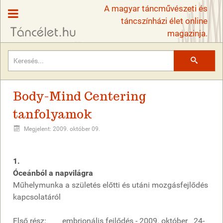
A magyar táncművészeti és
táncszínházi élet online
magazinja.
Keresés
Body-Mind Centering
tanfolyamok
Megjelent: 2009. október 09.
1.
Óceánból a napvilágra
Műhelymunka a születés előtti és utáni mozgásfejlődés
kapcsolatáról
Első rész: embrionális fejlődés - 2009. október 24-