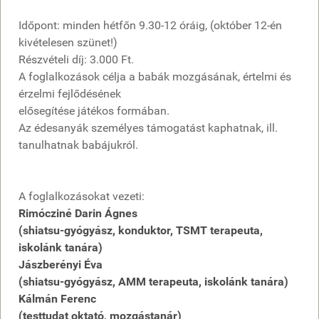
Időpont: minden hétfőn 9.30-12 óráig, (október 12-én
kivételesen szünet!)
Részvételi díj: 3.000 Ft.
A foglalkozások célja a babák mozgásának, értelmi és
érzelmi fejlődésének
elősegítése játékos formában.
Az édesanyák személyes támogatást kaphatnak, ill.
tanulhatnak babájukról.
A foglalkozásokat vezeti:
Rimócziné Darin Ágnes
(shiatsu-gyógyász, konduktor, TSMT terapeuta,
iskolánk tanára)
Jászberényi Éva
(shiatsu-gyógyász, AMM terapeuta, iskolánk tanára)
Kálmán Ferenc
(testtudat oktató, mozgástanár)