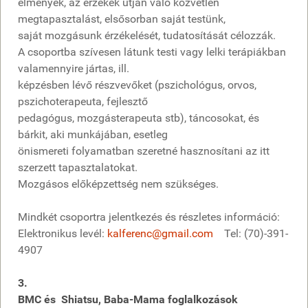
élmények, az érzékek útján való közvetlen
megtapasztalást, elsősorban saját testünk,
saját mozgásunk érzékelését, tudatosítását célozzák.
A csoportba szívesen látunk testi vagy lelki terápiákban
valamennyire jártas, ill.
képzésben lévő részvevőket (pszichológus, orvos,
pszichoterapeuta, fejlesztő
pedagógus, mozgásterapeuta stb), táncosokat, és
bárkit, aki munkájában, esetleg
önismereti folyamatban szeretné hasznosítani az itt
szerzett tapasztalatokat.
Mozgásos előképzettség nem szükséges.
Mindkét csoportra jelentkezés és részletes információ:
Elektronikus levél:
kalferenc@gmail.com
Tel: (70)-391-
4907
3.
BMC és Shiatsu, Baba-Mama foglalkozások