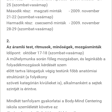
25 (szombat-vasárnap)
Második rész: magzati minták - 2009. november
21-22 (szombat-vasárnap)
Harmadik rész: csecsemő minták - 2009. november
28-29 (szombat-vasárnap)
2.
Az áramló test, ritmusok, minőségek, mozgásminták
Időpont: október 17-18 (szombat-vasárnap)
A műhelymunka során főleg mozgásban, és leginkább a
folyadékmozgások kérdését szem
előtt tartva látogatjuk végig testünk főbb anatómiai
struktúráit (a folyékony
szöveti kategórián kívülieket is), alkalmanként a sejtek
szintjét is érintve.
Mindkét tanfolyam gyakorlatai a Body-Mind Centering
iskola szemléletét követve az