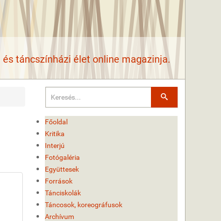
és táncszínházi élet online magazinja.
Keresés
Főoldal
Kritika
Interjú
Fotógaléria
Együttesek
Források
Tánciskolák
Táncosok, koreográfusok
Archívum