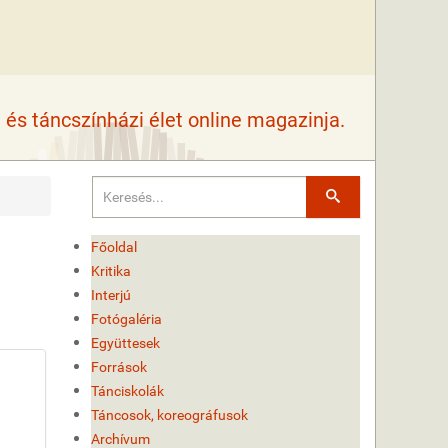
és táncszínházi élet online magazinja.
Keresés
Főoldal
Kritika
Interjú
Fotógaléria
Együttesek
Források
Tánciskolák
Táncosok, koreográfusok
Archívum