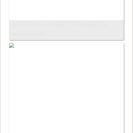
Kovács Gerzson Péter - TranzDanz: Az
utolsó csárdás