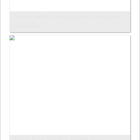
Magyar Állami Népi Együttes: Kivirágzott
keresztfája
Pataky Klári Társulat: Felnőtt mese