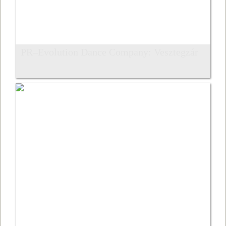
PR–Evolution Dance Company: Vesztegzár