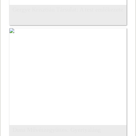
Gergye Krisztián Társulat: A test emlékezete
Duna Művészegyüttes: Gyertyaláng