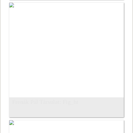
Frenák Pál Társulat: Fig_ht