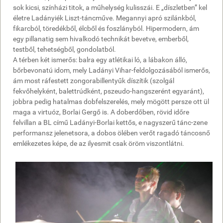
sok kicsi, színházi titok, a műhelység kulisszái. E „díszletben” kel
életre Ladányiék Liszt-táncműve. Megannyi apró szilánkból,
fikarcból, töredékből, élcből és foszlányból. Hipermodern, ám
egy pillanatig sem hivalkodó technikát bevetve, emberből,
testből, tehetségből, gondolatból.
A térben két ismerős: balra egy atlétikai ló, a lábakon álló,
bőrbevonatú idom, mely Ladányi Vihar-feldolgozásából ismerős,
ám most ráfestett zongorabillentyűk díszítik (szolgál
fekvőhelyként, balettrúdként, pszeudo-hangszerént egyaránt),
jobbra pedig hatalmas dobfelszerelés, mely mögött persze ott ül
maga a virtuóz, Borlai Gergő is. A doberdőben, rövid időre
felvillan a BL című Ladányi-Borlai kettős, e nagyszerű tánc-zene
performansz jelenetsora, a dobos ölében verőt ragadó táncosnő
emlékezetes képe, de az ilyesmit csak öröm viszontlátni.