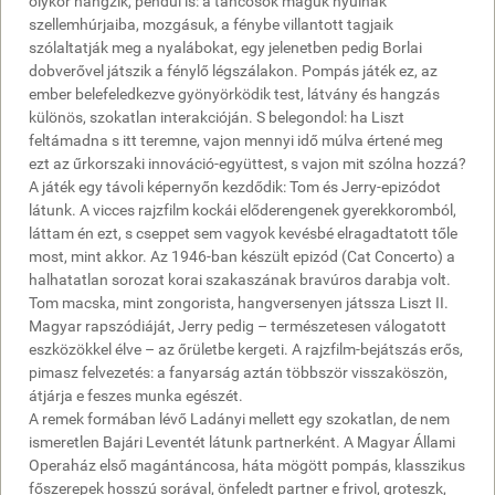
olykor hangzik, pendül is: a táncosok maguk nyúlnak
szellemhúrjaiba, mozgásuk, a fénybe villantott tagjaik
szólaltatják meg a nyalábokat, egy jelenetben pedig Borlai
dobverővel játszik a fénylő légszálakon. Pompás játék ez, az
ember belefeledkezve gyönyörködik test, látvány és hangzás
különös, szokatlan interakcióján. S belegondol: ha Liszt
feltámadna s itt teremne, vajon mennyi idő múlva értené meg
ezt az űrkorszaki innováció-együttest, s vajon mit szólna hozzá?
A játék egy távoli képernyőn kezdődik: Tom és Jerry-epizódot
látunk. A vicces rajzfilm kockái előderengenek gyerekkoromból,
láttam én ezt, s cseppet sem vagyok kevésbé elragadtatott tőle
most, mint akkor. Az 1946-ban készült epizód (Cat Concerto) a
halhatatlan sorozat korai szakaszának bravúros darabja volt.
Tom macska, mint zongorista, hangversenyen játssza Liszt II.
Magyar rapszódiáját, Jerry pedig – természetesen válogatott
eszközökkel élve – az őrületbe kergeti. A rajzfilm-bejátszás erős,
pimasz felvezetés: a fanyarság aztán többször visszaköszön,
átjárja e feszes munka egészét.
A remek formában lévő Ladányi mellett egy szokatlan, de nem
ismeretlen Bajári Leventét látunk partnerként. A Magyar Állami
Operaház első magántáncosa, háta mögött pompás, klasszikus
főszerepek hosszú sorával, önfeledt partner e frivol, groteszk,