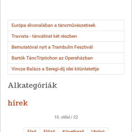
Európa élvonalában a táncművészetisek
Traviata - táncátirat két részben
Bemutatóval nyit a Trambulin Fesztivál
Bartók TáncTriptichon az Operaházban
Vincze Balázs a Seregi-díj idei kitüntetettje
Alkategóriák
hírek
10. oldal / 22
Első
Előző
Következő
Utolsó