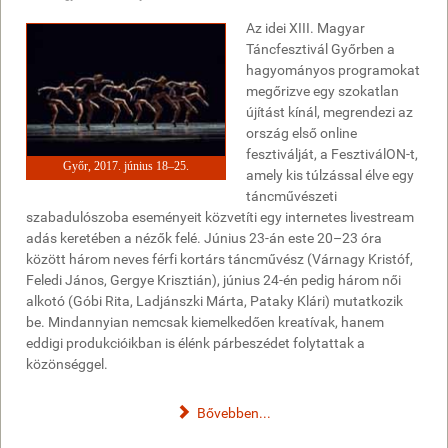
Az idei XIII. Magyar
Táncfesztivál Győrben a
hagyományos programokat
megőrizve egy szokatlan
újítást kínál, megrendezi az
ország első online
fesztiválját, a FesztiválON-t,
Győr, 2017. június 18–25.
amely kis túlzással élve egy
táncművészeti
szabadulószoba eseményeit közvetíti egy internetes livestream
adás keretében a nézők felé. Június 23-án este 20–23 óra
között három neves férfi kortárs táncművész (Várnagy Kristóf,
Feledi János, Gergye Krisztián), június 24-én pedig három női
alkotó (Góbi Rita, Ladjánszki Márta, Pataky Klári) mutatkozik
be. Mindannyian nemcsak kiemelkedően kreatívak, hanem
eddigi produkcióikban is élénk párbeszédet folytattak a
közönséggel.
Bővebben...