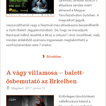
Újcirkusz társulat ADIEU! c.
előadása sérülés miatt
elmarad a Magyar
Táncfezstiválon Győrben. A
megváltott jegyek
visszaválthatók vagy a fesztivál más előadásaira becserélhetők
a Győri Balett Jegypénztárában. De, hogy ne maradjunk
Recirquel nélkül, levetítik a Mi ez a cirkusz? című mozifilmet, mely
minden érdeklődő számára ingyenesen megtekinthető a
színházteremben este 7 órakor.
Bővebben...
A vágy villamosa – balett-
ősbemutató az Erkelben
Megjelent: 2017. június 12.
Különleges tánctörténeti
vállalkozásra készül a