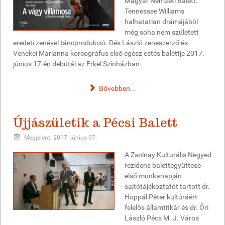
Magyar Nemzeti Balett:
Tennessee Williams
halhatatlan drámájából
még soha nem született
eredeti zenével táncprodukció. Dés László zeneszerző és
Venekei Marianna koreográfus első egész estés balettje 2017.
június 17-én debütál az Erkel Színházban.
Bővebben...
Újjászületik a Pécsi Balett
Megjelent: 2017. június 07.
A Zsolnay Kulturális Negyed
rezidens balettegyüttese
első munkanapján
sajtótájékoztatót tartott dr.
Hoppál Péter kultúráért
felelős államtitkár és dr. Őri
László Pécs M. J. Város