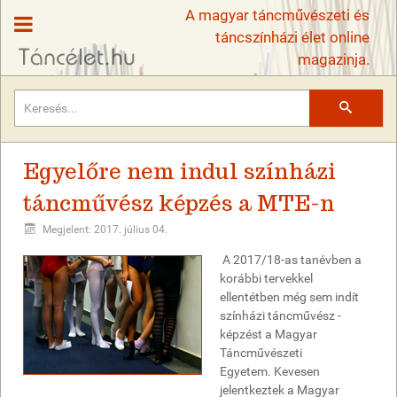
A magyar táncművészeti és
táncszínházi élet online
magazinja.
Keresés
Egyelőre nem indul színházi
táncművész képzés a MTE-n
Megjelent: 2017. július 04.
A 2017/18-as tanévben a
korábbi tervekkel
ellentétben még sem indít
színházi táncművész -
képzést a Magyar
Táncművészeti
Egyetem. Kevesen
jelentkeztek a Magyar