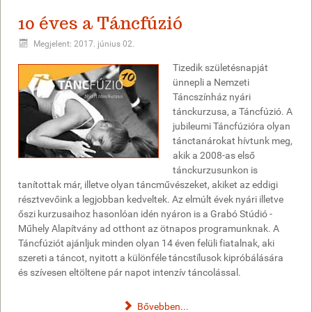
10 éves a Táncfúzió
Megjelent: 2017. június 02.
Tizedik születésnapját
ünnepli a Nemzeti
Táncszínház nyári
tánckurzusa, a Táncfúzió. A
jubileumi Táncfúzióra olyan
tánctanárokat hívtunk meg,
akik a 2008-as első
tánckurzusunkon is
tanítottak már, illetve olyan táncművészeket, akiket az eddigi
résztvevőink a legjobban kedveltek. Az elmúlt évek nyári illetve
őszi kurzusaihoz hasonlóan idén nyáron is a Grabó Stúdió -
Műhely Alapítvány ad otthont az ötnapos programunknak. A
Táncfúziót ajánljuk minden olyan 14 éven felüli fiatalnak, aki
szereti a táncot, nyitott a különféle táncstílusok kipróbálására
és szívesen eltöltene pár napot intenzív táncolással.
Bővebben...