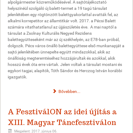
alpolgármester közreműködésével. A sajtótájékoztató
helyszínéül szolgáló új balett-termet a 19 tagú társulat
jelenlétében egy rögtönzött balettgyakorlattal avatták fel, az
alkalmi korrepetitor az államtitkár volt. 2017. a Pécsi Balett
számára vitathatatlanul az újjászületés éve. A mai naptól a
társulat a Zsolnay Kulturális Negyed Rezidens
balettegyütteseként már az új székhelyén, az E78-ban próbál,
dolgozik. Pécs város önálló balettegyüttese első munkanapját a
sajtó jelenlétében ünnepelte együtt mindazokkal, akik az
önállóság megteremtéséhez hozzájárultak és azokkal, akik
hosszú évek óta erre vártak. Jelen voltak a társulat mostani és
egykori tagjai, alapítók, Tóth Sándor és Herczog István korábbi
igazgatók.
Bővebben...
A FesztiválON az idei újítás a
XIII. Magyar Táncfesztiválon
Megjelent: 2017. június 06.