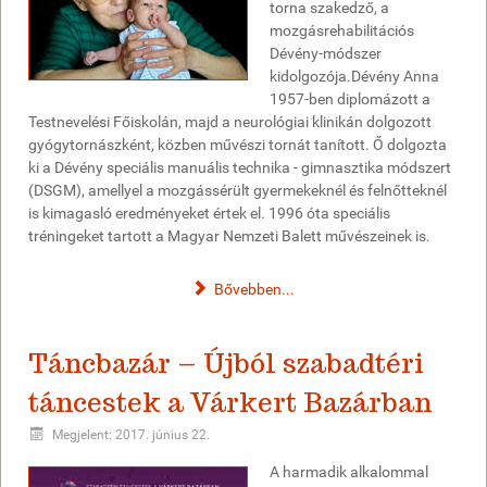
torna szakedző, a
mozgásrehabilitációs
Dévény-módszer
kidolgozója.Dévény Anna
1957-ben diplomázott a
Testnevelési Főiskolán, majd a neurológiai klinikán dolgozott
gyógytornászként, közben művészi tornát tanított. Ő dolgozta
ki a Dévény speciális manuális technika - gimnasztika módszert
(DSGM), amellyel a mozgássérült gyermekeknél és felnőtteknél
is kimagasló eredményeket értek el. 1996 óta speciális
tréningeket tartott a Magyar Nemzeti Balett művészeinek is.
Bővebben...
Táncbazár – Újból szabadtéri
táncestek a Várkert Bazárban
Megjelent: 2017. június 22.
A harmadik alkalommal