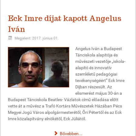
Eck Imre díjat kapott Angelus
Iván
Megjelent: 2017. június 01.
Angelus Iván a Budapest
Tánciskola alapítója és
művészeti vezetője „iskola-
alapító és innovatív
szemléletű pedagógiai
tevékenységéért” Eck Imre
Díjban részesült. Az
elismerést május 30-án a
Budapest Tánciskola Beatles- Vázlatok című előadása előtt
vette át a művész a Trafó Kortárs Művészetek Házában Pécs
Megyei Jogú Város alpolgármesterétől, Őri Pétertől és az Eck
Imre közalapítvány elnökétől, Eck Júliától.
Bővebben...