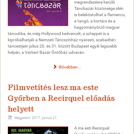
megrendezésre kerülő
Táncbazár közönsége idén
is belekóstolhat a flamenco,
a tangó, a kortárs és a
hagyományőrző magyar
táncokba, és még Hollywood kedvencét, a szteppet is a
kipróbálhatják a Nemzeti Táncszínház nyáresti, szabadtéri
táncestjein július 20. és 31. között Budapest egyik legszebb
helyén, a Várkert Bazár Öntőház udvarán.
Bővebben...
Filmvetítés lesz ma este
Győrben a Recirquel előadás
helyett
Megjelent: 2017. június 21.
A ma esti Recirquel