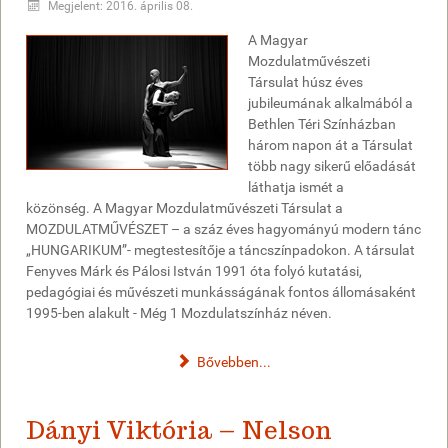
Megjelent: 2016. április 08.
A Magyar
Mozdulatművészeti
Társulat húsz éves
jubileumának alkalmából a
Bethlen Téri Színházban
három napon át a Társulat
több nagy sikerű előadását
láthatja ismét a
közönség. A Magyar Mozdulatművészeti Társulat a
MOZDULATMŰVÉSZET – a száz éves hagyományú modern tánc
„HUNGARIKUM”- megtestesítője a táncszínpadokon. A társulat
Fenyves Márk és Pálosi István 1991 óta folyó kutatási,
pedagógiai és művészeti munkásságának fontos állomásaként
1995-ben alakult - Még 1 Mozdulatszínház néven.
Bővebben...
Dányi Viktória – Nelson