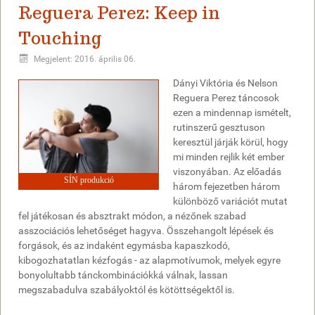
Reguera Perez: Keep in
Touching
Megjelent: 2016. április 06.
Dányi Viktória és Nelson
Reguera Perez táncosok
ezen a mindennap ismételt,
rutinszerű gesztuson
keresztül járják körül, hogy
mi minden rejlik két ember
viszonyában. Az előadás
SÍN produkció
három fejezetben három
különböző variációt mutat
fel játékosan és absztrakt módon, a nézőnek szabad
asszociációs lehetőséget hagyva. Összehangolt lépések és
forgások, és az indaként egymásba kapaszkodó,
kibogozhatatlan kézfogás - az alapmotívumok, melyek egyre
bonyolultabb tánckombinációkká válnak, lassan
megszabadulva szabályoktól és kötöttségektől is.