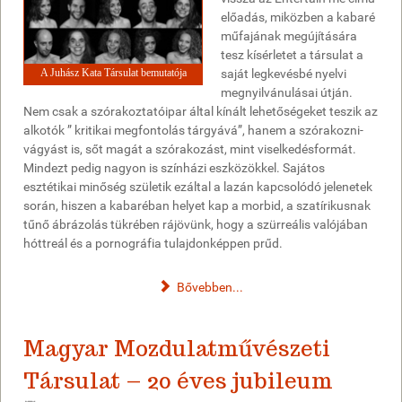
előadás, miközben a kabaré
műfajának megújítására
tesz kísérletet a társulat a
A Juhász Kata Társulat bemutatója
saját legkevésbé nyelvi
megnyilvánulásai útján.
Nem csak a szórakoztatóipar által kínált lehetőségeket teszik az
alkotók ” kritikai megfontolás tárgyává”, hanem a szórakozni-
vágyást is, sőt magát a szórakozást, mint viselkedésformát.
Mindezt pedig nagyon is színházi eszközökkel. Sajátos
esztétikai minőség születik ezáltal a lazán kapcsolódó jelenetek
során, hiszen a kabaréban helyet kap a morbid, a szatírikusnak
tűnő ábrázolás tükrében rájövünk, hogy a szürreális valójában
hóttreál és a pornográfia tulajdonképpen prűd.
Bővebben...
Magyar Mozdulatművészeti
Társulat – 20 éves jubileum