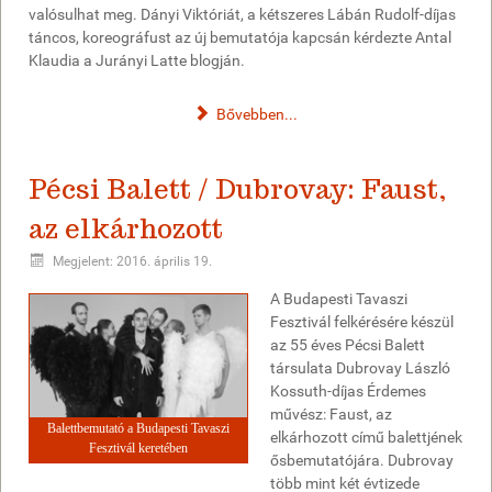
valósulhat meg. Dányi Viktóriát, a kétszeres Lábán Rudolf-díjas
táncos, koreográfust az új bemutatója kapcsán kérdezte Antal
Klaudia a Jurányi Latte blogján.
Bővebben...
Pécsi Balett / Dubrovay: Faust,
az elkárhozott
Megjelent: 2016. április 19.
A Budapesti Tavaszi
Fesztivál felkérésére készül
az 55 éves Pécsi Balett
társulata Dubrovay László
Kossuth-díjas Érdemes
művész: Faust, az
Balettbemutató a Budapesti Tavaszi
elkárhozott című balettjének
Fesztivál keretében
ősbemutatójára. Dubrovay
több mint két évtizede