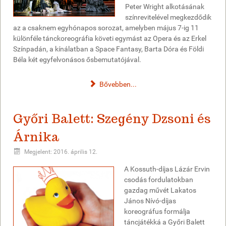
Peter Wright alkotásának
színrevitelével megkezdődik
az a csaknem egyhónapos sorozat, amelyben május 7-ig 11
különféle tánckoreográfia követi egymást az Opera és az Erkel
Színpadán, a kínálatban a Space Fantasy, Barta Dóra és Földi
Béla két egyfelvonásos ősbemutatójával.
Bővebben...
Győri Balett: Szegény Dzsoni és
Árnika
Megjelent: 2016. április 12.
A Kossuth-díjas Lázár Ervin
csodás fordulatokban
gazdag művét Lakatos
János Nívó-díjas
koreográfus formálja
táncjátékká a Győri Balett