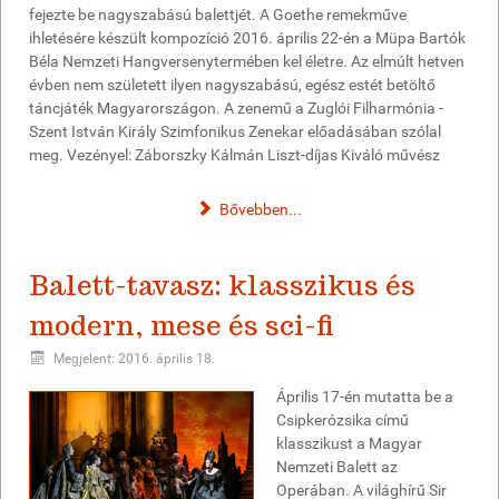
fejezte be nagyszabású balettjét. A Goethe remekműve
ihletésére készült kompozíció 2016. április 22-én a Müpa Bartók
Béla Nemzeti Hangversenytermében kel életre. Az elmúlt hetven
évben nem született ilyen nagyszabású, egész estét betöltő
táncjáték Magyarországon. A zenemű a Zuglói Filharmónia -
Szent István Király Szimfonikus Zenekar előadásában szólal
meg. Vezényel: Záborszky Kálmán Liszt-díjas Kiváló művész
Bővebben...
Balett-tavasz: klasszikus és
modern, mese és sci-fi
Megjelent: 2016. április 18.
Április 17-én mutatta be a
Csipkerózsika című
klasszikust a Magyar
Nemzeti Balett az
Operában. A világhírű Sir