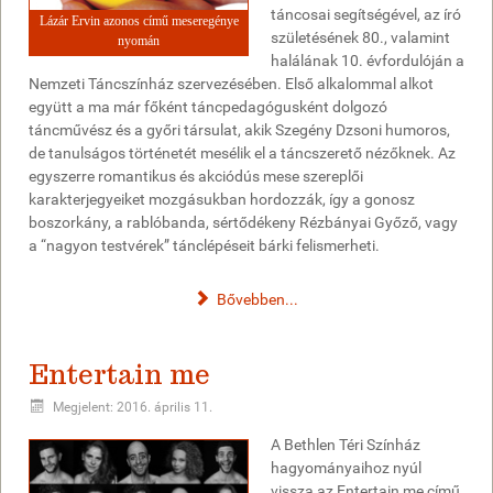
táncosai segítségével, az író
Lázár Ervin azonos című meseregénye
születésének 80., valamint
nyomán
halálának 10. évfordulóján a
Nemzeti Táncszínház szervezésében. Első alkalommal alkot
együtt a ma már főként táncpedagógusként dolgozó
táncművész és a győri társulat, akik Szegény Dzsoni humoros,
de tanulságos történetét mesélik el a táncszerető nézőknek. Az
egyszerre romantikus és akciódús mese szereplői
karakterjegyeiket mozgásukban hordozzák, így a gonosz
boszorkány, a rablóbanda, sértődékeny Rézbányai Győző, vagy
a “nagyon testvérek” tánclépéseit bárki felismerheti.
Bővebben...
Entertain me
Megjelent: 2016. április 11.
A Bethlen Téri Színház
hagyományaihoz nyúl
vissza az Entertain me című