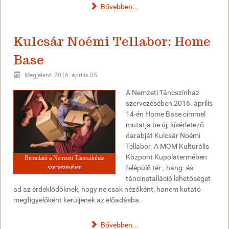
Bővebben...
Kulcsár Noémi Tellabor: Home
Base
Megjelent: 2016. április 05.
A Nemzeti Táncszínház
szervezésében 2016. április
14-én Home Base címmel
mutatja be új, kísérletező
darabját Kulcsár Noémi
Tellabor. A MOM Kulturális
Központ Kupolatermében
Bemutató a Nemzeti Táncszínház
szervezésében
felépülő tér-, hang- és
táncinstalláció lehetőséget
ad az érdeklődőknek, hogy ne csak nézőként, hanem kutató
megfigyelőként kerüljenek az előadásba.
Bővebben...