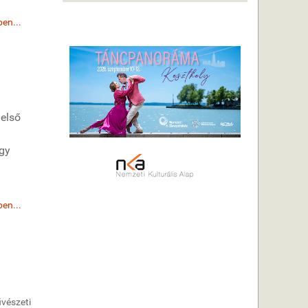
en...
 első
ogy
en...
űvészeti