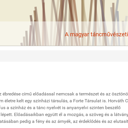
A magyar táncművészeti 
z ébredése című előadással nemcsak a természet és az ösztön
m életre kelt egy színházi társulás, a Forte Társulat is. Horváth
us a színház és a tánc nyelvét is anyanyelvi szinten beszélő
a lépett. Előadásaikban együtt él a mozgás, a szöveg és a látván
tásában pedig a fény és az árnyék, az érdeklődés és az elutasí