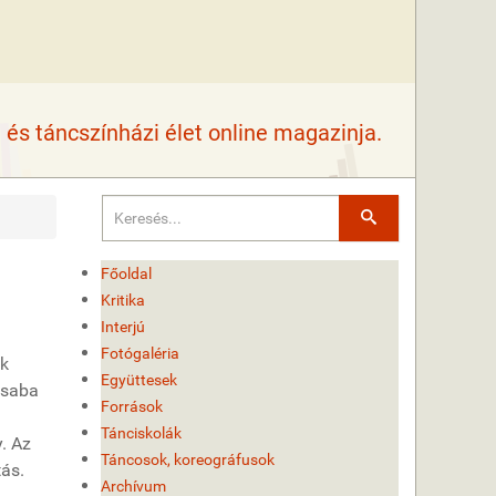
és táncszínházi élet online magazinja.
Keresés
Főoldal
Kritika
Interjú
Fotógaléria
ök
Együttesek
 Csaba
Források
Tánciskolák
y. Az
Táncosok, koreográfusok
tás.
Archívum