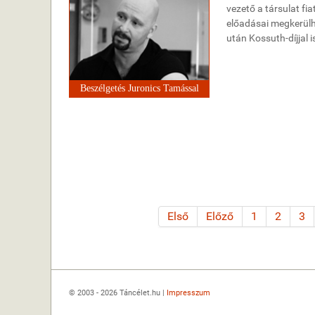
vezető a társulat fi
előadásai megkerülhe
után Kossuth-díjjal is
Beszélgetés Juronics Tamással
Első
Előző
1
2
3
© 2003 - 2026 Táncélet.hu |
Impresszum