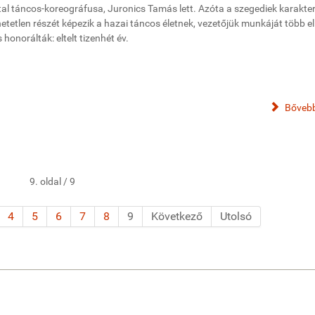
atal táncos-koreográfusa, Juronics Tamás lett. Azóta a szegediek karakte
tetlen részét képezik a hazai táncos életnek, vezetőjük munkáját több e
 honorálták: eltelt tizenhét év.
Bővebb
9. oldal / 9
4
5
6
7
8
9
Következő
Utolsó