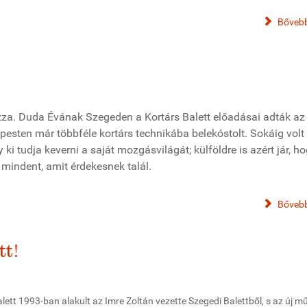
Bővebb
za. Duda Évának Szegeden a Kortárs Balett előadásai adták az
pesten már többféle kortárs technikába belekóstolt. Sokáig volt
ki tudja keverni a saját mozgásvilágát; külföldre is azért jár, h
indent, amit érdekesnek talál.
Bővebb
tt!
lett 1993-ban alakult az Imre Zoltán vezette Szegedi Balettből, s az új m