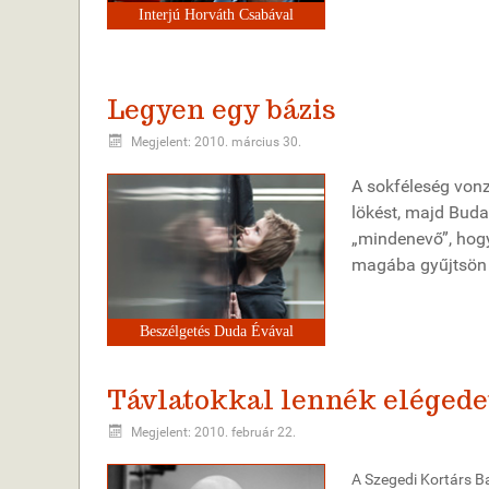
Interjú Horváth Csabával
Legyen egy bázis
Megjelent: 2010. március 30.
A sokféleség vonz
lökést, majd Buda
„mindenevő”, hogy 
magába gyűjtsön m
Beszélgetés Duda Évával
Távlatokkal lennék elégede
Megjelent: 2010. február 22.
A Szegedi Kortárs Ba