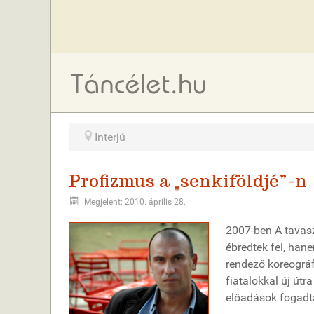
Interjú
Profizmus a „senkiföldjé”-n
Megjelent: 2010. április 28.
2007-ben A tavas
ébredtek fel, hane
rendező koreográf
fiatalokkal új útr
előadások fogadta