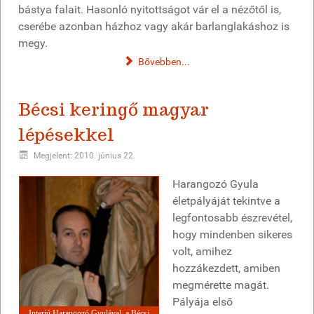
bástya falait. Hasonló nyitottságot vár el a nézőtől is,
cserébe azonban házhoz vagy akár barlanglakáshoz is
megy.
Bővebben...
Bécsi keringő magyar
lépésekkel
Megjelent: 2010. június 22.
Harangozó Gyula
életpályáját tekintve a
legfontosabb észrevétel,
hogy mindenben sikeres
volt, amihez
hozzákezdett, amiben
megmérette magát.
Pályája első
Interjú Harangozó Gyulával, a Bécsi