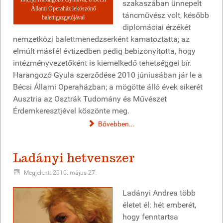
szakaszában ünnepelt
Állami Operaház leköszönő
táncművész volt, később
balettigazgatójával
diplomáciai érzékét
nemzetközi balettmenedzserként kamatoztatta; az
elmúlt másfél évtizedben pedig bebizonyította, hogy
intézményvezetőként is kiemelkedő tehetséggel bír.
Harangozó Gyula szerződése 2010 júniusában jár le a
Bécsi Állami Operaházban; a mögötte álló évek sikerét
Ausztria az Osztrák Tudomány és Művészet
Érdemkeresztjével köszönte meg.
Bővebben...
Ladányi hetvenszer
Megjelent: 2010. május 27.
Ladányi Andrea több
életet él: hét emberét,
hogy fenntartsa