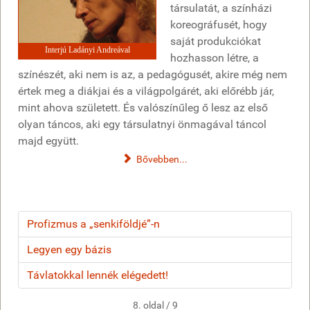
társulatát, a színházi
koreográfusét, hogy
saját produkciókat
Interjú Ladányi Andreával
hozhasson létre, a
színészét, aki nem is az, a pedagógusét, akire még nem
értek meg a diákjai és a világpolgárét, aki előrébb jár,
mint ahova született. És valószínűleg ő lesz az első
olyan táncos, aki egy társulatnyi önmagával táncol
majd együtt.
Bővebben...
Profizmus a „senkiföldjé”-n
Legyen egy bázis
Távlatokkal lennék elégedett!
8. oldal / 9