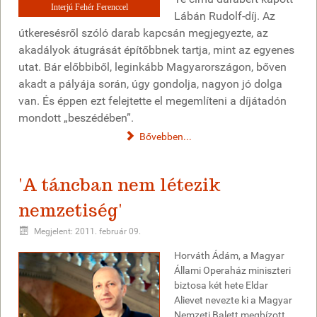
Interjú Fehér Ferenccel
Lábán Rudolf-díj. Az
útkeresésről szóló darab kapcsán megjegyezte, az
akadályok átugrását építőbbnek tartja, mint az egyenes
utat. Bár előbbiből, leginkább Magyarországon, bőven
akadt a pályája során, úgy gondolja, nagyon jó dolga
van. És éppen ezt felejtette el megemlíteni a díjátadón
mondott „beszédében”.
Bővebben...
'A táncban nem létezik
nemzetiség'
Megjelent: 2011. február 09.
Horváth Ádám, a Magyar
Állami Operaház miniszteri
biztosa két hete Eldar
Alievet nevezte ki a Magyar
Nemzeti Balett megbízott