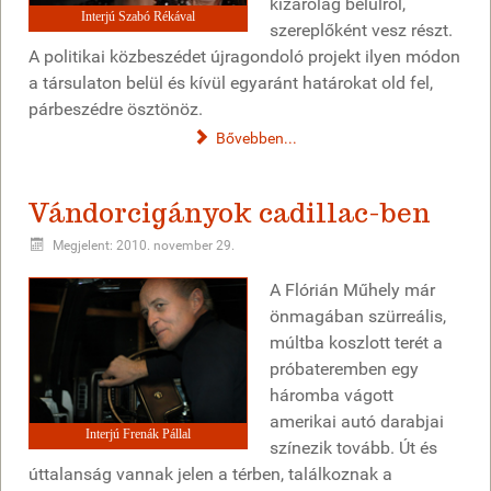
kizárólag belülről,
Interjú Szabó Rékával
szereplőként vesz részt.
A politikai közbeszédet újragondoló projekt ilyen módon
a társulaton belül és kívül egyaránt határokat old fel,
párbeszédre ösztönöz.
Bővebben...
Vándorcigányok cadillac-ben
Megjelent: 2010. november 29.
A Flórián Műhely már
önmagában szürreális,
múltba koszlott terét a
próbateremben egy
háromba vágott
amerikai autó darabjai
Interjú Frenák Pállal
színezik tovább. Út és
úttalanság vannak jelen a térben, találkoznak a