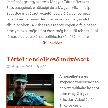
felelősséggel egyszerre a Magyar Táncművészek
Szövetségének elnökségi és a Magyar Állami Népi
Együttes művészeti vezetői pozícióját, vehet részt
kurátorként a minisztériumi működési pályázatok
elbírálásában. A kulcsszó szerinte éppen a felelősség,
amelyet szakmája iránt érez, még ha ettől többek által
támadott „reneszánsz polihisztorként” tűnik is fel.
Bővebben...
Téttel rendelkező művészet
Megjelent: 2011. május 20.
A megélhetési és
szépelgő táncelőadások
helyett radikális hangot
ütött meg Gergye
Krisztián Adaptáció
Trikolór című
Interjú Gergye Krisztiánnal