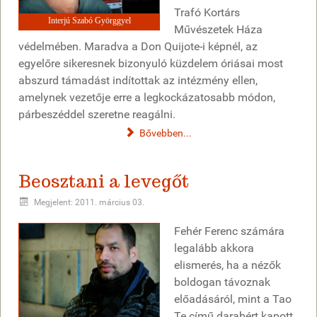
Trafó Kortárs
Interjú Szabó Györggyel
Művészetek Háza
védelmében. Maradva a Don Quijote-i képnél, az
egyelőre sikeresnek bizonyuló küzdelem óriásai most
abszurd támadást indítottak az intézmény ellen,
amelynek vezetője erre a legkockázatosabb módon,
párbeszéddel szeretne reagálni.
Bővebben...
Beosztani a levegőt
Megjelent: 2011. március 03.
Fehér Ferenc számára
legalább akkora
elismerés, ha a nézők
boldogan távoznak
előadásáról, mint a Tao
Te című darabért kapott