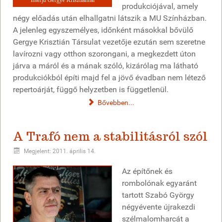
produkciójával, amely
négy előadás után elhallgatni látszik a MU Színházban.
A jelenleg egyszemélyes, időnként másokkal bővülő
Gergye Krisztián Társulat vezetője ezután sem szeretne
lavírozni vagy otthon szorongani, a megkezdett úton
járva a máról és a mának szóló, kizárólag ma látható
produkciókból építi majd fel a jövő évadban nem létező
repertoárját, függő helyzetben is függetlenül.
Bővebben...
A Trafó nem a stabilitásról szól
Megjelent: 2011. április 14.
Az építőnek és
rombolónak egyaránt
tartott Szabó György
négyévente újrakezdi
szélmalomharcát a