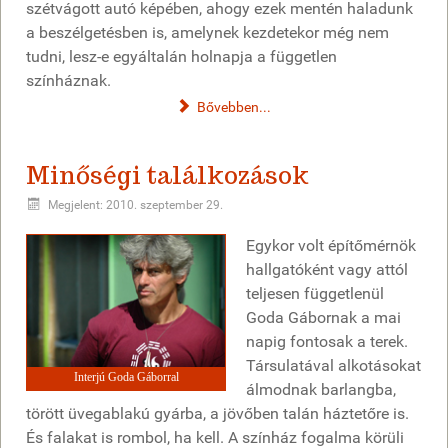
szétvágott autó képében, ahogy ezek mentén haladunk
a beszélgetésben is, amelynek kezdetekor még nem
tudni, lesz-e egyáltalán holnapja a független
színháznak.
Bővebben...
Minőségi találkozások
Megjelent: 2010. szeptember 29.
Egykor volt építőmérnök
hallgatóként vagy attól
teljesen függetlenül
Goda Gábornak a mai
napig fontosak a terek.
Társulatával alkotásokat
Interjú Goda Gáborral
álmodnak barlangba,
törött üvegablakú gyárba, a jövőben talán háztetőre is.
És falakat is rombol, ha kell. A színház fogalma körüli