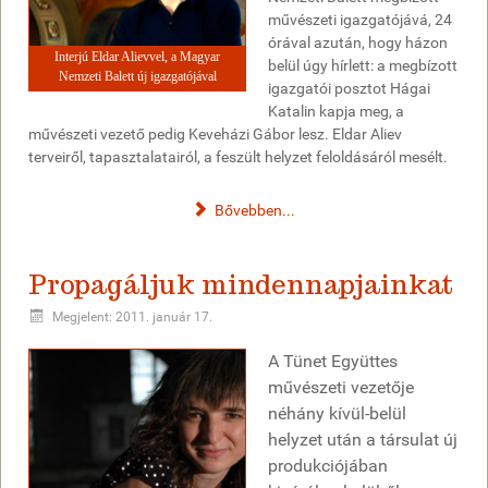
művészeti igazgatójává, 24
órával azután, hogy házon
Interjú Eldar Alievvel, a Magyar
belül úgy hírlett: a megbízott
Nemzeti Balett új igazgatójával
igazgatói posztot Hágai
Katalin kapja meg, a
művészeti vezető pedig Keveházi Gábor lesz. Eldar Aliev
terveiről, tapasztalatairól, a feszült helyzet feloldásáról mesélt.
Bővebben...
Propagáljuk mindennapjainkat
Megjelent: 2011. január 17.
A Tünet Együttes
művészeti vezetője
néhány kívül-belül
helyzet után a társulat új
produkciójában