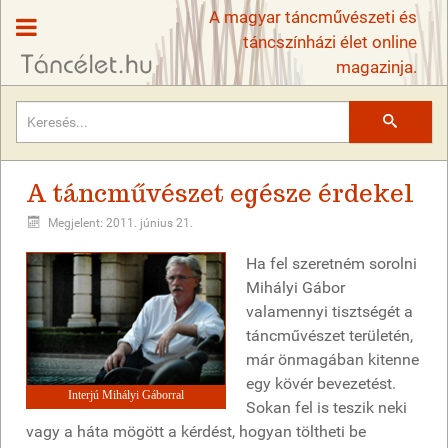
A magyar táncművészeti és
táncszínházi élet online
magazinja.
Keresés
A táncművészet egésze érdekel
Megjelent: 2011. június 21.
Ha fel szeretném sorolni
Mihályi Gábor
valamennyi tisztségét a
táncművészet területén,
már önmagában kitenne
egy kövér bevezetést.
Interjú Mihályi Gáborral
Sokan fel is teszik neki
vagy a háta mögött a kérdést, hogyan töltheti be