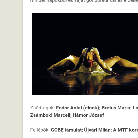
mindennapokból és saját gondolataikat és érzéseik
Zsűritagok:
Fodor Antal (elnök); Bretus Mária; Lő
Zsámboki Marcell; Hámor József
Fellépők:
GOBE társulat; Újvári Milán; A MTF ko