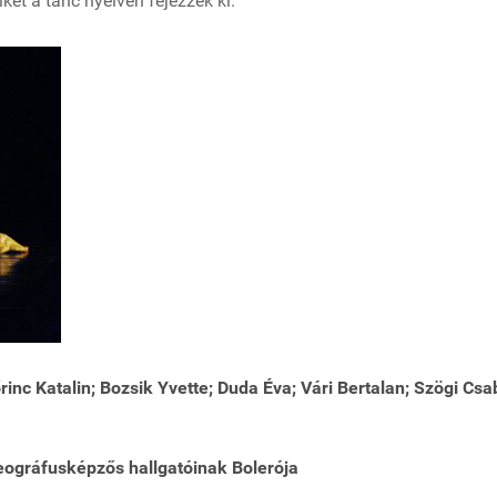
et a tánc nyelvén fejezzék ki.
rinc Katalin; Bozsik Yvette; Duda Éva; Vári Bertalan; Szögi Csa
reográfusképzős hallgatóinak Bolerója