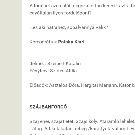
A történet szereplői megszállottan keresik azt a f
egyáltalán ilyen fordulópont?
…és aki hátranéz, sóbálvánnyá válik?
Koreográfus:
Pataky Klári
Jelmez: Szeibert Katalin
Fényterv: Szirtes Attila
Előadók: Asztalos Dóra, Hargitai Mariann, Katonk
SZÁJBANFORGÓ
Száj éhes szájat etet. Szájsikoly. Átáramló lehelet
Tátog. Artikulálatlan. rebeg /karattyol/ valamit. Ér