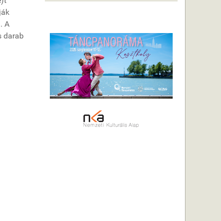
)t
ják
. A
s darab