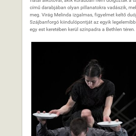
fiatal alkotóval, akik korábban nem dolgoztak a tá
című darabjában olyan pillanatokra vadászik, mel
meg. Virág Melinda izgalmas, figyelmet keltő duó
Szájbanforgó kiindulópontját az egyik legelemibb
egy est keretében kerül színpadra a Bethlen téren.