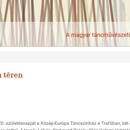
A magyar táncművészeti 
n téren
0. születésnapját a Közép-Európa Táncszínház a Trafóban, két