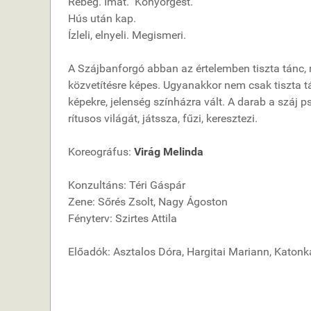
Rebeg. Imát. Könyörgést.
Hús után kap.
Ízleli, elnyeli. Megismeri.
A Szájbanforgó abban az értelemben tiszta tánc, mi
közvetítésre képes. Ugyanakkor nem csak tiszta 
képekre, jelenség színházra vált. A darab a száj p
rítusos világát, játssza, fűzi, keresztezi.
Koreográfus:
Virág Melinda
Konzultáns: Téri Gáspár
Zene: Sőrés Zsolt, Nagy Ágoston
Fényterv: Szirtes Attila
Előadók: Asztalos Dóra, Hargitai Mariann, Katonk