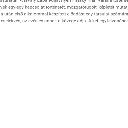
rsulattal. A tavaly Lábán-díjat nyert Pataky Klári Valami történ(e
yek egy-egy kapcsolat történetét, mozgatórugóit, képletét mutat
ja után első alkalommal készített előadást egy társulat számára
 cselekvés, az evés és annak a közege adja. A két egyfelvonáso