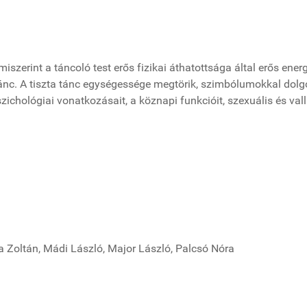
szerint a táncoló test erős fizikai áthatottsága által erős ener
tánc. A tiszta tánc egységessége megtörik, szimbólumokkal dol
szichológiai vonatkozásait, a köznapi funkcióit, szexuális és val
a Zoltán, Mádi László, Major László, Palcsó Nóra