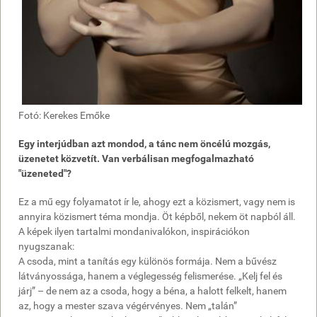
Fotó: Kerekes Emőke
Egy interjúdban azt mondod, a tánc nem öncélú mozgás,
üzenetet közvetít. Van verbálisan megfogalmazható
"üzeneted"?
Ez a mű egy folyamatot ír le, ahogy ezt a közismert, vagy nem is
annyira közismert téma mondja. Öt képből, nekem öt napból áll.
A képek ilyen tartalmi mondanivalókon, inspirációkon
nyugszanak:
A csoda, mint a tanítás egy különös formája. Nem a bűvész
látványossága, hanem a véglegesség felismerése. „Kelj fel és
járj” – de nem az a csoda, hogy a béna, a halott felkelt, hanem
az, hogy a mester szava végérvényes. Nem „talán”