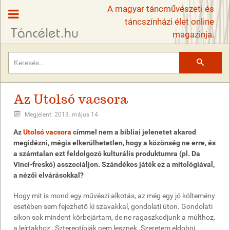
A magyar táncművészeti és
táncszínházi élet online
magazinja.
Keresés
Az Utolsó vacsora
Megjelent: 2013. május 14.
Az
Utolsó vacsora
címmel nem a bibliai jelenetet akarod
megidézni, mégis elkerülhetetlen, hogy a közönség ne erre, és
a számtalan ezt feldolgozó kulturális produktumra (pl. Da
Vinci-freskó) asszociáljon. Szándékos játék ez a mitológiával,
a nézői elvárásokkal?
Hogy mit is mond egy művészi alkotás, az még egy jó költemény
esetében sem fejezhető ki szavakkal, gondolati úton. Gondolati
síkon sok mindent körbejártam, de ne ragaszkodjunk a múlthoz,
a leírtakhoz…Sztereotípiák nem lesznek. Szeretem eldobni,