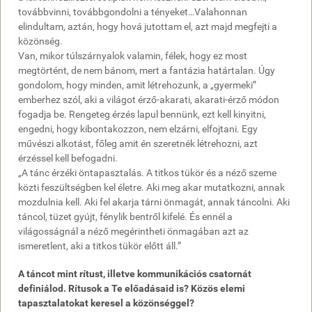
továbbvinni, továbbgondolni a tényeket…Valahonnan
elindultam, aztán, hogy hová jutottam el, azt majd megfejti a
közönség.
Van, mikor túlszárnyalok valamin, félek, hogy ez most
megtörtént, de nem bánom, mert a fantázia határtalan. Úgy
gondolom, hogy minden, amit létrehozunk, a „gyermeki”
emberhez szól, aki a világot érző-akarati, akarati-érző módon
fogadja be. Rengeteg érzés lapul bennünk, ezt kell kinyitni,
engedni, hogy kibontakozzon, nem elzárni, elfojtani. Egy
művészi alkotást, főleg amit én szeretnék létrehozni, azt
érzéssel kell befogadni.
„A tánc érzéki öntapasztalás. A titkos tükör és a néző szeme
közti feszültségben kel életre. Aki meg akar mutatkozni, annak
mozdulnia kell. Aki fel akarja tárni önmagát, annak táncolni. Aki
táncol, tüzet gyújt, fénylik bentről kifelé. És ennél a
világosságnál a néző megérintheti önmagában azt az
ismeretlent, aki a titkos tükör előtt áll.”
A táncot mint rítust, illetve kommunikációs csatornát
definiálod. Rítusok a Te előadásaid is? Közös elemi
tapasztalatokat keresel a közönséggel?