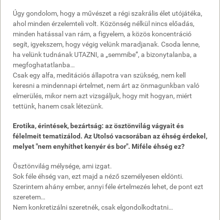
Úgy gondolom, hogy a művészet a régi szakrális élet utójátéka,
ahol minden érzelemteli volt. Közönség nélkül nincs előadás,
minden hatással van rám, a figyelem, a közös koncentráció
segít, igyekszem, hogy végig velünk maradjanak. Csoda lenne,
ha velünk tudnának UTAZNI, a „semmibe”, a bizonytalanba, a
megfoghatatlanba…
Csak egy alfa, meditációs állapotra van szükség, nem kell
keresni a mindennapi értelmet, nem árt az önmagunkban való
elmerülés, mikor nem azt vizsgáljuk, hogy mit hogyan, miért
tettünk, hanem csak létezünk.
Erotika, érintések, bezártság: az ösztönvilág vágyait és
félelmeit tematizálod. Az Utolsó vacsorában az éhség érdekel,
melyet "nem enyhíthet kenyér és bor". Miféle éhség ez?
Ösztönvilág mélysége, ami izgat.
Sok féle éhség van, ezt majd a néző személyesen eldönti.
Szerintem ahány ember, annyi féle értelmezés lehet, de pont ezt
szeretem…
Nem konkretizálni szeretnék, csak elgondolkodtatni…