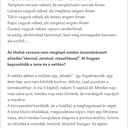
Templom nincsen nékem, és templomaim vannak Ámen
Lámpás vagyok néked, aki meglátsz engem Ámen
Tükör vagyok néked, aki értesz engem Ámen
Kapu vagyok néked, aki zörgetsz engem Ámen
Ösvény vagyok néked, rajtam vándorlónak.
te pedig, aki követed táncomat, lásd meg önmagadat bennem,
aki szólok …
Az Utolsó vacsora nem meglepő módon összművészeti
előadás "tánccal, zenével, vizualitással". Itt hogyan
kapcsolódik a zene és a vetítés?
A vetítés ebben a műben egy „lehelet” - így fogalmaznék: egy
éteri kép, ami nem kötődik korhoz, időhöz, csak pusztán a
természethez. A mű 5 képből, nekem 5 napból áll. Minden nap
más zene szól, minden nap más történik, de mindegyik nap épül
a másikra.
A környezettel kezdődik, és a halállal, a megfagyással ér véget.
A zene közös kitalálása, megszületése olyan, mint egy filmzene
írása, ahol minden hangulatra megvan a pontos eszköz; fontos
az időzítés a csöndek, testünk, lényünk hangjai. Az egész