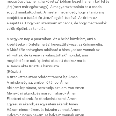
meggyógyulsz, nem „ha követsz” jobban leszel, hanem: kelj fel és
járj (mert már egész vagy). A magyarázó tanítás és a csoda
együtt munkálkodnak. A mester megengedi, hogy a tanítvány
elsajátítsa a tudást és „teszi” egyből tudóvá. Az öröm: az
elsajátítás. Hogy van szárnyam az csoda, de hogy megtanulok
velük röpülni, az tanulás.
A negyven nap a pusztában. Az a belső küzdelem, ami a
kísértéseken (önfelismerés) keresztül elvezet az önismeretig.
A Máté-féle szövegben található a híres, „sokan vannak az
elhívottak, de kevesen a választottak” mondat, ami
meglehetősen sok fejtörést okozott és okoz ma is.
A János-akta Krisztus-himnusza
(Részlet)
A tizenkettes szám odafönt táncot lejt Ámen
A mindenség az, amiben ő táncol Ámen
Aki nem lejt táncot, nem tudja azt, ami van Ámen
Menekülni akarok, és maradni akarok Ámen
Ékesíteni akarok, és ékeskedni akarok Ámen
Egyesülni akarok, és egyesíteni akarok Ámen
Házam nincs nékem, és házaim vannak Ámen
Helyem nincsen nékem, és helyeim vannak Ámen