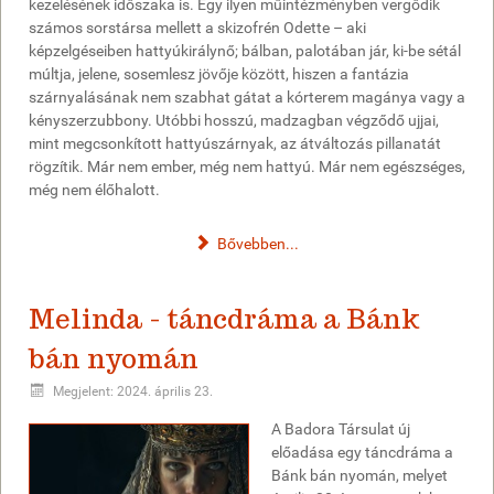
kezelésének időszaka is. Egy ilyen műintézményben vergődik
számos sorstársa mellett a skizofrén Odette – aki
képzelgéseiben hattyúkirálynő; bálban, palotában jár, ki-be sétál
múltja, jelene, sosemlesz jövője között, hiszen a fantázia
szárnyalásának nem szabhat gátat a kórterem magánya vagy a
kényszerzubbony. Utóbbi hosszú, madzagban végződő ujjai,
mint megcsonkított hattyúszárnyak, az átváltozás pillanatát
rögzítik. Már nem ember, még nem hattyú. Már nem egészséges,
még nem élőhalott.
Bővebben...
Melinda - táncdráma a Bánk
bán nyomán
Megjelent: 2024. április 23.
A Badora Társulat új
előadása egy táncdráma a
Bánk bán nyomán, melyet