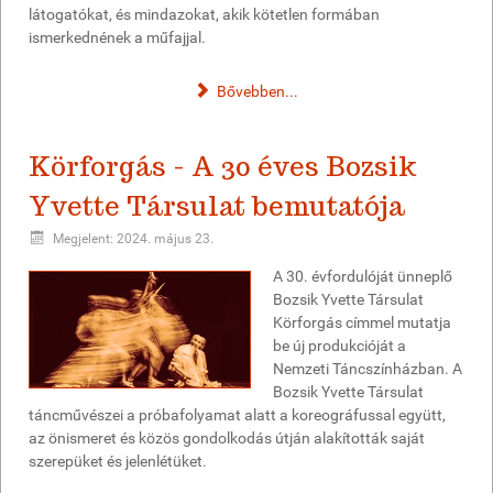
látogatókat, és mindazokat, akik kötetlen formában
ismerkednének a műfajjal.
Bővebben...
Körforgás - A 30 éves Bozsik
Yvette Társulat bemutatója
Megjelent: 2024. május 23.
A 30. évfordulóját ünneplő
Bozsik Yvette Társulat
Körforgás címmel mutatja
be új produkcióját a
Nemzeti Táncszínházban. A
Bozsik Yvette Társulat
táncművészei a próbafolyamat alatt a koreográfussal együtt,
az önismeret és közös gondolkodás útján alakították saját
szerepüket és jelenlétüket.