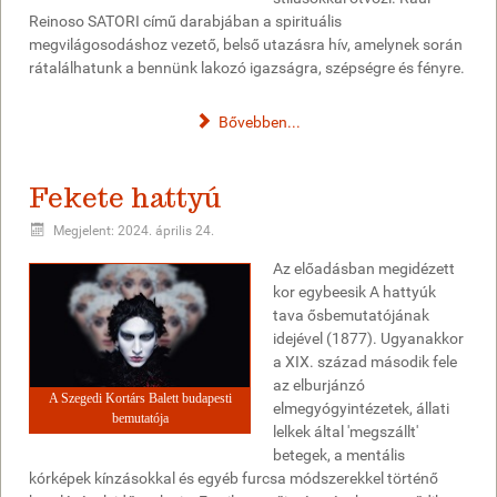
Reinoso SATORI című darabjában a spirituális
megvilágosodáshoz vezető, belső utazásra hív, amelynek során
rátalálhatunk a bennünk lakozó igazságra, szépségre és fényre.
Bővebben...
Fekete hattyú
Megjelent: 2024. április 24.
Az előadásban megidézett
kor egybeesik A hattyúk
tava ősbemutatójának
idejével (1877). Ugyanakkor
a XIX. század második fele
az elburjánzó
A Szegedi Kortárs Balett budapesti
elmegyógyintézetek, állati
bemutatója
lelkek által 'megszállt'
betegek, a mentális
kórképek kínzásokkal és egyéb furcsa módszerekkel történő