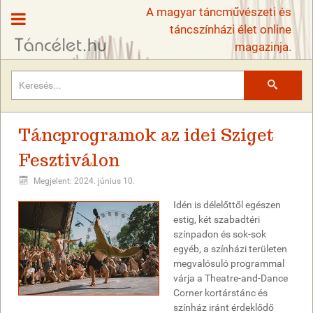
A magyar táncművészeti és
táncszínházi élet online
magazinja.
Keresés
Táncprogramok az idei Sziget
Fesztiválon
Megjelent: 2024. június 10.
Idén is délelőttől egészen
estig, két szabadtéri
színpadon és sok-sok
egyéb, a színházi területen
megvalósuló programmal
várja a Theatre-and-Dance
Corner kortárstánc és
színház iránt érdeklődő