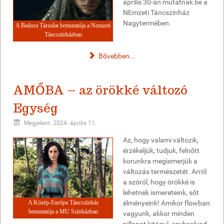
április 30-án mutatnak be a
NEmzeti Táncszínház
Nagytermében.
A Badora Társulat bemutatója a Nemzeti
Táncszínházban
Bővebben...
AMŐBA – az örökké változó
Egység
Megjelent: 2024. április 11.
Az, hogy valami változik,
érzékeljük, tudjuk, felnőtt
korunkra megismerjük a
változás természetét. Arról
a szóról, hogy örökké is
lehetnek ismereteink, sőt
A Közép-Európa Táncszínház
élményeink! Amikor flowban
bemutatója a MU Színházban
vagyunk, akkor minden
pillanat kitágul, egybeolvad