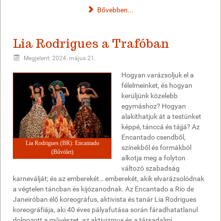
Bővebben...
Lia Rodrigues a Trafóban
Megjelent: 2024. május 21.
Hogyan varázsoljuk el a
félelmeinket, és hogyan
kerüljünk közelebb
egymáshoz? Hogyan
alakíthatjuk át a testünket
képpé, tánccá és tájjá? Az
Encantado csendből,
Lia Rodrigues (BR): Encantado
színekből és formákból
(Bűvölet)
alkotja meg a folyton
változó szabadság
karneválját; és az emberekét… emberekét, akik elvarázsolódnak
a végtelen táncban és kijózanodnak. Az Encantado a Rio de
Janeiróban élő koreográfus, aktivista és tanár Lia Rodrigues
koreográfiája, aki 40 éves pályafutása során fáradhatatlanul
dolgozott a művészet, az aktivizmus és a társadalmi