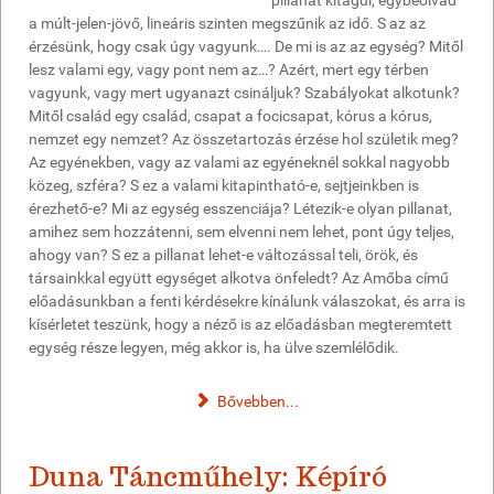
a múlt-jelen-jövő, lineáris szinten megszűnik az idő. S az az
érzésünk, hogy csak úgy vagyunk…. De mi is az az egység? Mitől
lesz valami egy, vagy pont nem az…? Azért, mert egy térben
vagyunk, vagy mert ugyanazt csináljuk? Szabályokat alkotunk?
Mitől család egy család, csapat a focicsapat, kórus a kórus,
nemzet egy nemzet? Az összetartozás érzése hol születik meg?
Az egyénekben, vagy az valami az egyéneknél sokkal nagyobb
közeg, szféra? S ez a valami kitapintható-e, sejtjeinkben is
érezhető-e? Mi az egység esszenciája? Létezik-e olyan pillanat,
amihez sem hozzátenni, sem elvenni nem lehet, pont úgy teljes,
ahogy van? S ez a pillanat lehet-e változással teli, örök, és
társainkkal együtt egységet alkotva önfeledt? Az Amőba című
előadásunkban a fenti kérdésekre kínálunk válaszokat, és arra is
kísérletet teszünk, hogy a néző is az előadásban megteremtett
egység része legyen, még akkor is, ha ülve szemlélődik.
Bővebben...
Duna Táncműhely: Képíró