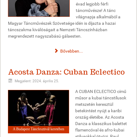
évad legjobb férfi
táncművésze! A tánc
világnapja alkalmából a
Magyar Táncművészek Szövetsége idén is díjazta a hazai
táncszakma kiválóságait a Nemzeti Táncszínházban
megrendezett nagyszabású gálaesten.
Bővebben...
Acosta Danza: Cuban Eclectico
Megjelent: 2024. április 25.
A CUBAN ECLECTICO című
műsor a kubai táncstílusok
metszetén keresztül
betekintést nyújt a karibi
ország életébe. Az Acosta
Danza a klasszikus balettet
A Budapest Táncfesztivál keretében
flamencóval és afro-kubai
stílusokkal ötvözi. Raul