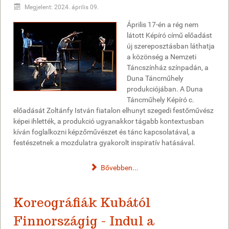
Megjelent: 2024. április 09.
Április 17-én a rég nem
látott Képíró című előadást
új szereposztásban láthatja
a közönség a Nemzeti
Táncszínház színpadán, a
Duna Táncműhely
produkciójában. A Duna
Táncműhely Képíró c.
előadását Zoltánfy István fiatalon elhunyt szegedi festőművész
képei ihlették, a produkció ugyanakkor tágabb kontextusban
kíván foglalkozni képzőművészet és tánc kapcsolatával, a
festészetnek a mozdulatra gyakorolt inspiratív hatásával.
Bővebben...
Koreográfiák Kubától
Finnországig - Indul a