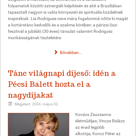
folyamatok közötti szinergiák kiépítésén és akit a Brazíliában
tapasztalt nagyon is valós környezeti és spirituális küzdelmek
inspirálnak. Lia Rodrigues neve mára fogalommá nőtte ki magát
a kortárstánc kedvelők és a szakma körében: a párizsi őszi
fesztivál a jubiláló (30 éves) társulat valamint Rodriguez
munkásságának tiszteletére
Bővebben...
Tánc világnapi díjeső: idén a
Pécsi Balett hozta el a
nagydíjakat
Megjelent: 2024. május 02.
Kovács Zsuzsanna
életműdíjas; Vincze Balázs
az évad legjobb
alkotója; Koncz Péter az