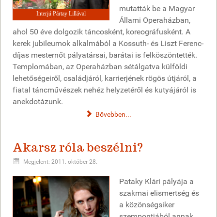
mutatták be a Magyar
Interjú Pártay Lillával
Állami Operaházban,
ahol 50 éve dolgozik táncosként, koreográfusként. A
kerek jubileumok alkalmából a Kossuth- és Liszt Ferenc-
díjas mesternőt pályatársai, barátai is felköszöntették.
Templomában, az Operaházban sétálgatva külföldi
lehetőségeiről, családjáról, karrierjének rögös útjáról, a
fiatal táncművészek nehéz helyzetéről és kutyájáról is
anekdotázunk.
Bővebben...
Akarsz róla beszélni?
Megjelent: 2011. október 28.
Pataky Klári pályája a
szakmai elismertség és
a közönségsiker
szempontjából annak