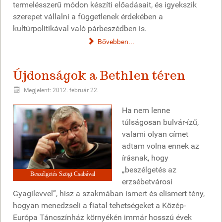
termelésszerű módon készíti előadásait, és igyekszik
szerepet vállalni a függetlenek érdekében a
kultúrpolitikával való párbeszédben is.
Bővebben...
Újdonságok a Bethlen téren
Megjelent: 2012. február 22.
Ha nem lenne
túlságosan bulvár-ízű,
valami olyan címet
adtam volna ennek az
írásnak, hogy
„beszélgetés az
Beszélgetés Szögi Csabával
erzsébetvárosi
Gyagilevvel”, hisz a szakmában ismert és elismert tény,
hogyan menedzseli a fiatal tehetségeket a Közép-
Európa Táncszínház környékén immár hosszú évek