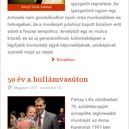
igazgatói regnálása. Az
Interjú Török Jolánnal
igazgatónő ugyan egy
évtizede nem gondolkodhat nyolc órás munkaidőben és
hétvégében, de a mindezért jutalmul kapott bizalom erőt
adott a feszes tempóhoz. Amelyből egy év múlva
kiszáll, és az új generációknak, különösképpen a
legifjabb korosztály egyik képviselőjének, unokájának
szenteli majd az idejét.
Bővebben...
50 év a hullámvasúton
Megjelent: 2011. november 15.
Pártay Lilla októberben
70. születésnapját
ünnepelte, leghíresebb
munkáját, az Anna
Kareninát 1991-ben