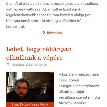
óta… Ami miatt viszont ez a beszélgetés oly aktuálissá
vált, az egy változás. Az elmúlt évtized egyik
legjelentékenyebb táncszakmai közéleti alakja pár
hónapja ismét szinte kizárólag a „Bethlen-re”
koncentrál.
Bővebben...
Lehet, hogy néhányan
elhullunk a végére
Megjelent: 2012. február 06.
A kortárs kifejezést nem
csak időbeli
kategóriaként értelmező
alkotó darabjai
bevallása szerint mindig
filozofikusabbra
Interjú Kovács Gerzson Péterrel