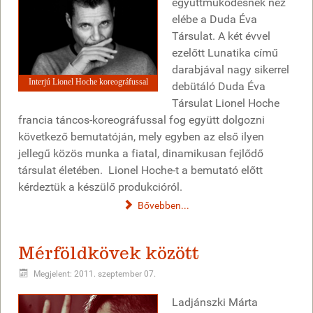
együttműködésnek néz
elébe a Duda Éva
Társulat. A két évvel
ezelőtt Lunatika című
darabjával nagy sikerrel
Interjú Lionel Hoche koreográfussal
debütáló Duda Éva
Társulat Lionel Hoche
francia táncos-koreográfussal fog együtt dolgozni
következő bemutatóján, mely egyben az első ilyen
jellegű közös munka a fiatal, dinamikusan fejlődő
társulat életében. Lionel Hoche-t a bemutató előtt
kérdeztük a készülő produkcióról.
Bővebben...
Mérföldkövek között
Megjelent: 2011. szeptember 07.
Ladjánszki Márta