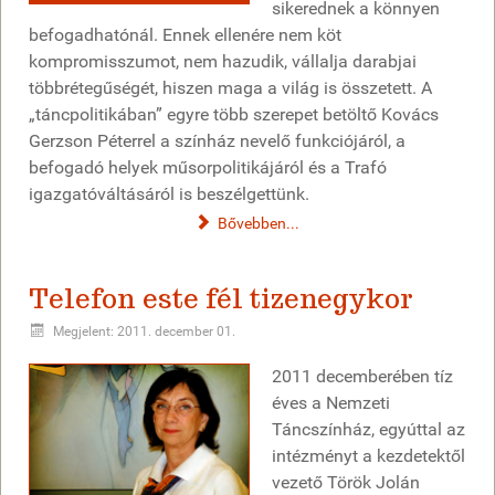
sikerednek a könnyen
befogadhatónál. Ennek ellenére nem köt
kompromisszumot, nem hazudik, vállalja darabjai
többrétegűségét, hiszen maga a világ is összetett. A
„táncpolitikában” egyre több szerepet betöltő Kovács
Gerzson Péterrel a színház nevelő funkciójáról, a
befogadó helyek műsorpolitikájáról és a Trafó
igazgatóváltásáról is beszélgettünk.
Bővebben...
Telefon este fél tizenegykor
Megjelent: 2011. december 01.
2011 decemberében tíz
éves a Nemzeti
Táncszínház, egyúttal az
intézményt a kezdetektől
vezető Török Jolán