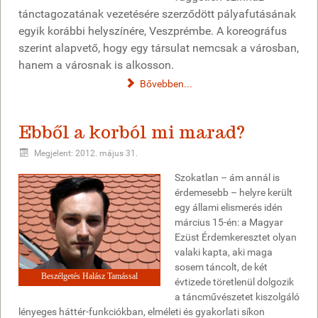
tánctagozatának vezetésére szerződött pályafutásának
egyik korábbi helyszínére, Veszprémbe. A koreográfus
szerint alapvető, hogy egy társulat nemcsak a városban,
hanem a városnak is alkosson.
Bővebben...
Ebből a korból mi marad?
Megjelent: 2012. május 31.
Szokatlan – ám annál is
érdemesebb – helyre került
egy állami elismerés idén
március 15-én: a Magyar
Ezüst Érdemkeresztet olyan
valaki kapta, aki maga
sosem táncolt, de két
Beszélgetés Halász Tamással
évtizede töretlenül dolgozik
a táncművészetet kiszolgáló
lényeges háttér-funkciókban, elméleti és gyakorlati síkon