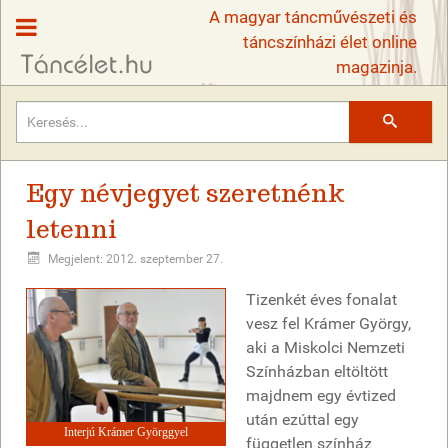
A magyar táncművészeti és
táncszínházi élet online
magazinja.
Keresés
Egy névjegyet szeretnénk
letenni
Megjelent: 2012. szeptember 27.
Tizenkét éves fonalat
vesz fel Krámer György,
aki a Miskolci Nemzeti
Színházban eltöltött
majdnem egy évtized
után ezúttal egy
Interjú Krámer Györggyel
független színház