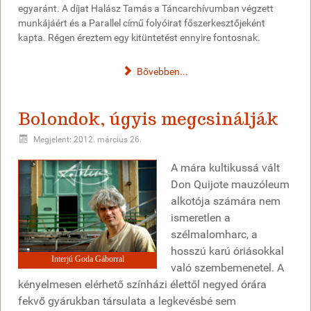
egyaránt. A díjat Halász Tamás a Táncarchívumban végzett
munkájáért és a Parallel című folyóirat főszerkesztőjeként
kapta. Régen éreztem egy kitüntetést ennyire fontosnak.
Bővebben...
Bolondok, úgyis megcsinálják
Megjelent: 2012. március 26.
A mára kultikussá vált
Don Quijote mauzóleum
alkotója számára nem
ismeretlen a
szélmalomharc, a
hosszú karú óriásokkal
Interjú Goda Gáborral
való szembemenetel. A
kényelmesen elérhető színházi élettől negyed órára
fekvő gyárukban társulata a legkevésbé sem