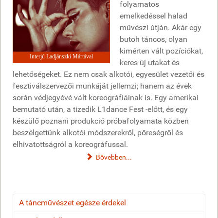
folyamatos
emelkedéssel halad
művészi útján. Akár egy
butoh táncos, olyan
kimérten vált pozíciókat,
Interjú Ladjánszki Mártával
keres új utakat és
lehetőségeket. Ez nem csak alkotói, egyesület vezetői és
fesztiválszervezői munkáját jellemzi; hanem az évek
során védjegyévé vált koreográfiáinak is. Egy amerikai
bemutató után, a tizedik L1dance Fest -előtt, és egy
készülő poznani produkció próbafolyamata közben
beszélgettünk alkotói módszerekről, pőreségről és
elhivatottságról a koreográfussal.
Bővebben...
A táncművészet egésze érdekel