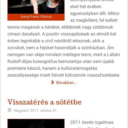
első hét évében
egyensúlyban állt. Mikor
Interjú Pataky Klárival
ez megbillent, fel kellett
tennie magának a kérdést, előbbinek vagy utóbbinak
címezi darabjait. A pozitív visszajelzések az elmúlt két
évben leginkább a civil nézőktől érkeznek, akik a
szívüket, nem a fejüket használják a színházban. Ám
nemigen van ideje mindezt mérlegre tenni, mert a Lábán
Rudolf-díjas koreográfus bemutatója után nem újabb
premierre készül, hanem a kultúratámogatás
szeszélyessége miatt felvett kölcsönök visszafizetésére.
Bővebben...
Visszatérés a sötétbe
Megjelent: 2011. október 21.
2011 őszén izgalmas