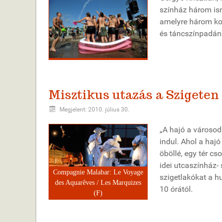
színház három ism
amelyre három kor
és táncszínpadán
Misztikus utazás a Szigeten
Megjelent: 2010. július 30.
„A hajó a városod
indul. Ahol a hajó
öböllé, egy tér cs
idei utcaszínház- 
Compagnie Malabar: Le Voyage
szigetlakókat a h
des Aquarêves / Les Marquizes
10 órától.
(F)