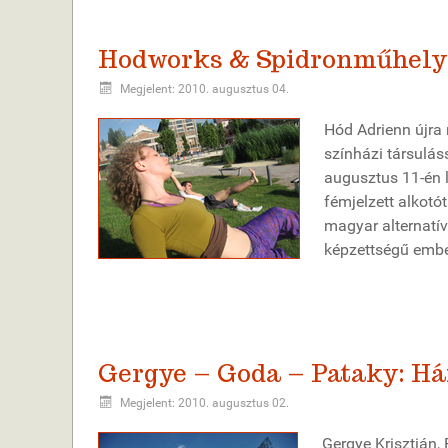
Hodworks & Spidronműhely:
Megjelent: 2010. augusztus 04.
Hód Adrienn újra
színházi társulás
augusztus 11-én l
fémjelzett alkot
magyar alternatí
képzettségű ember
Gergye – Goda – Pataky: H
Megjelent: 2010. augusztus 02.
Gergye Krisztián,