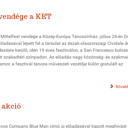
 vendége a KET
 Mittelfest vendége a Közép-Európa Táncszínház: július 24-én 
őadásával lépett fel a társulat az észak-olaszországi Cividale d
ezésre kerülő, idén 19 éves fesztiválon, a San Francesco kolost
tt szabadtéri színpadon. Az előadás nagy közönség- és szakmai 
ramor, a fesztivál táncos művészeti vezetője külön gratulált az
Bővebb
 akció
ance Company Blue Man című új előadásával kapott meghívást