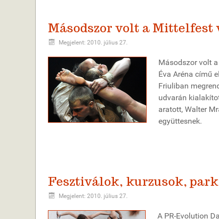
Másodszor volt a Mittelfest
Megjelent: 2010. július 27.
Másodszor volt a
Éva Aréna című el
Friuliban megrend
udvarán kialakíto
aratott, Walter M
együttesnek.
Fesztiválok, kurzusok, park
Megjelent: 2010. július 27.
A PR-Evolution D