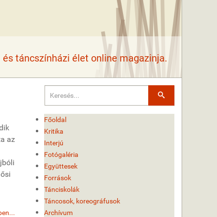
és táncszínházi élet online magazinja.
Keresés
Főoldal
dik
Kritika
ta az
Interjú
Fotógaléria
jbóli
Együttesek
 ősi
Források
Tánciskolák
Táncosok, koreográfusok
en...
Archívum