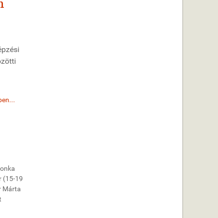
n
épzési
zötti
en...
sonka
r (15-19
r Márta
t