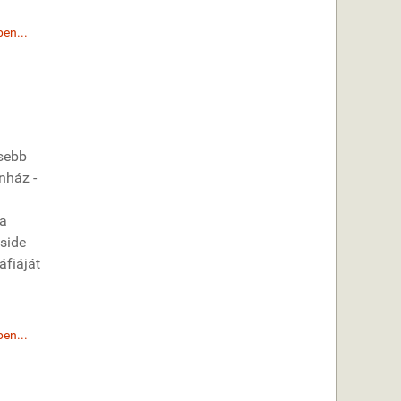
en...
ősebb
nház -
 a
side
áfiáját
en...