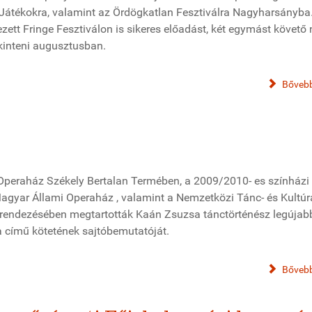
Játékokra, valamint az Ördögkatlan Fesztiválra Nagyharsányba
ezett Fringe Fesztiválon is sikeres előadást, két egymást követő
kinteni augusztusban.
Bővebb
Operaház Székely Bertalan Termében, a 2009/2010- es színházi
agyar Állami Operaház , valamint a Nemzetközi Tánc- és Kultúr
 rendezésében megtartották Kaán Zsuzsa tánctörténész legújab
a című kötetének sajtóbemutatóját.
Bővebb