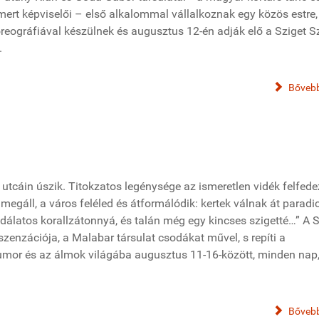
ert képviselői – első alkalommal vállalkoznak egy közös estre,
eográfiával készülnek és augusztus 12-én adják elő a Sziget S
.
Bővebb
 utcáin úszik. Titokzatos legénysége az ismeretlen vidék felfed
 megáll, a város feléled és átformálódik: kertek válnak át parad
odálatos korallzátonnyá, és talán még egy kincses szigetté…” A S
szenzációja, a Malabar társulat csodákat művel, s repíti a
umor és az álmok világába augusztus 11-16-között, minden nap,
Bővebb