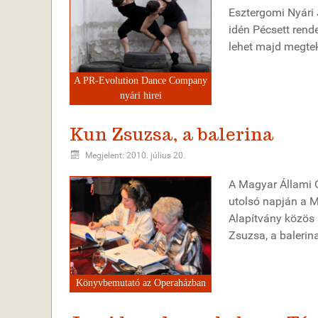
Esztergomi Nyári 
idén Pécsett rend
lehet majd megte
A PR-Evolution Dance Company
nyári hirei
Kun Zsuzsa, a balerina
Megjelent: 2010. július 20.
A Magyar Állami 
utolsó napján a M
Alapítvány közös
Zsuzsa, a balerin
Könyvbemutató az Operaházban