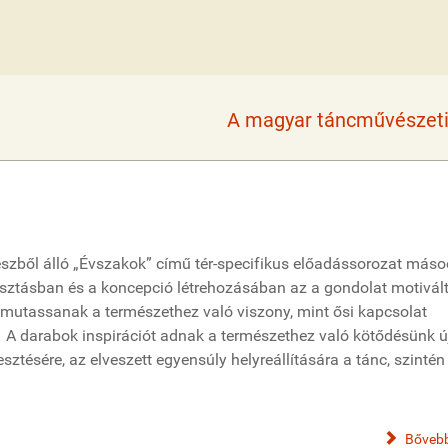
A magyar táncművészeti 
észből álló „Évszakok” című tér-specifikus előadássorozat máso
sztásban és a koncepció létrehozásában az a gondolat motivál
ámutassanak a természethez való viszony, mint ősi kapcsolat
A darabok inspirációt adnak a természethez való kötődésünk ú
lesztésére, az elveszett egyensúly helyreállítására a tánc, szintén
Bővebb