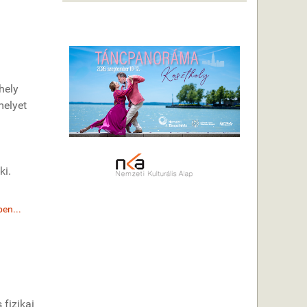
hely
melyet
ki.
en...
 fizikai