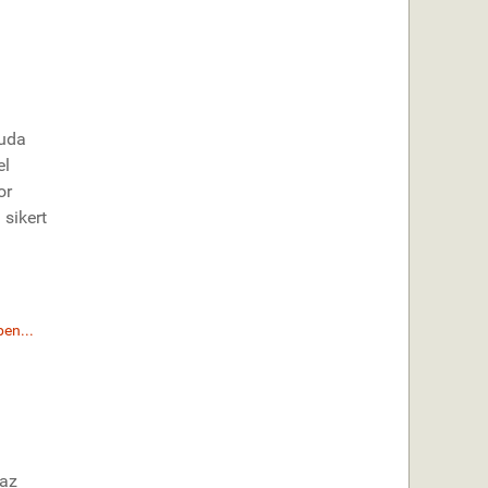
Duda
el
or
sikert
en...
 az