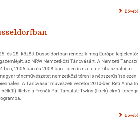
Bővebb
üsseldorfban
5. és 28. között Düsseldorfban rendezik meg Európa legjelent
gszemléjét, az NRW Nemzetközi Táncvásárt. A Nemzeti Táncszí
-ben, 2006-ban és 2008-ban - idén is szeretné kihasználni az
magyar táncművészetet nemzetközi téren is népszerűsítse ezen
iennálén. A Táncvásár művészeti vezetői 2010-ben Réti Anna In
 nélkül) illetve a Frenák Pál Társulat: Twins (Ikrek) című koreogr
programba.
Bővebb