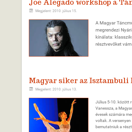
Joe Alegado workshop a Tán
Megjelent: 2010. július 15.
A Magyar Táncműv
megrendezi Nyári
kínálata: klasszik
résztvevőket várn
Magyar siker az Isztambuli
Megjelent: 2010. július 13.
Július 5-10. között
Vanessza, a Magyar 
évesek számára megh
voltak. A versenyen 
bemutatniuk a rész