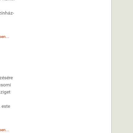
zínház-
en...
ezésére
icsomi
ziget
 este
en...