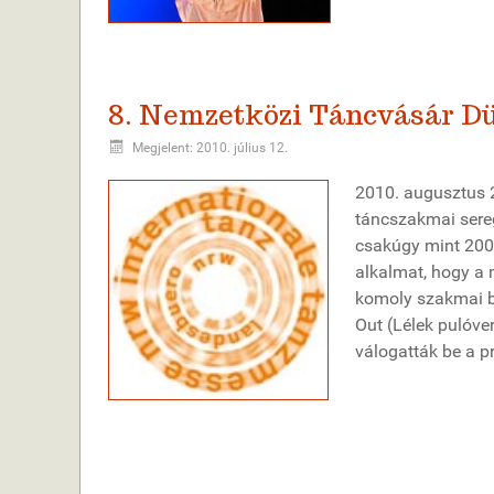
8. Nemzetközi Táncvásár D
Megjelent: 2010. július 12.
2010. augusztus 2
táncszakmai sere
csakúgy mint 2004
alkalmat, hogy a 
komoly szakmai b
Out (Lélek pulóver
válogatták be a 