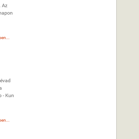
. Az
 napon
en...
 évad
a
b - Kun
en...