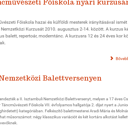
cművészeti Főiskola nyári kurzusá
észeti Főiskola hazai és külföldi mesterek irányításával ismét
 Nemzetközi Kurzusát 2010. augusztus 2-14. között. A kurzus k
us balett, repertoár, moderntánc. A kurzusra 12 és 24 éves kor kö
ak.
Bővebb
 Nemzetközi Balettversenyen
 rendezték a II. Isztambuli Nemzetközi Balettversenyt, melyen a 17 éves C
Táncművészeti Főiskola VII. évfolyamos hallgatója 2. díjat nyert a Junio
irdetett) kategóriában. Felkészítő balettmesterei Aradi Mária és Molná
hat műsorszámot: négy klasszikus variációt és két kortárs alkotást kellet
tvevőknek.