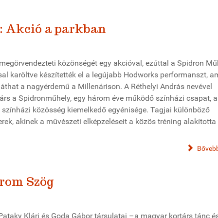
 Akció a parkban
 megörvendezteti közönségét egy akcióval, ezúttal a Spidron Mű
sal karöltve készítették el a legújabb Hodworks performanszt, a
áthat a nagyérdemű a Millenárison. A Réthelyi András nevével
ótárs a Spidronműhely, egy három éve működő színházi csapat, a
v színházi közösség kiemelkedő egyénisége. Tagjai különböző
ek, akinek a művészeti elképzeléseit a közös tréning alakította 
Bővebb
árom Szög
 Pataky Klári és Goda Gábor társulatai –a magyar kortárs tánc és