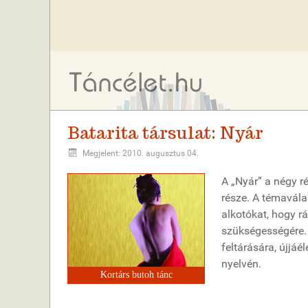
Batarita társulat: Nyár
Megjelent: 2010. augusztus 04.
A „Nyár” a négy r
része. A témavála
alkotókat, hogy r
szükségességére. 
feltárására, újjáé
nyelvén.
Kortárs butoh tánc