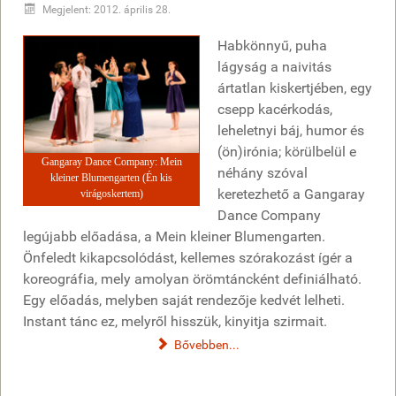
Megjelent: 2012. április 28.
Habkönnyű, puha
lágyság a naivitás
ártatlan kiskertjében, egy
csepp kacérkodás,
leheletnyi báj, humor és
(ön)irónia; körülbelül e
Gangaray Dance Company: Mein
néhány szóval
kleiner Blumengarten (Én kis
keretezhető a Gangaray
virágoskertem)
Dance Company
legújabb előadása, a Mein kleiner Blumengarten.
Önfeledt kikapcsolódást, kellemes szórakozást ígér a
koreográfia, mely amolyan örömtáncként definiálható.
Egy előadás, melyben saját rendezője kedvét lelheti.
Instant tánc ez, melyről hisszük, kinyitja szirmait.
Bővebben...