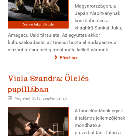
Magyarországon, a
Japán Alapítványnak
köszönhetően a
Sankai Juku: Utsushi
világhírű Sankai Juku,
Amagacu Usió társulata. Az együttes akkor
kultuszelőadását, az Unecut hozta el Budapestre, a
viszontlátásra pedig mostanáig kellett várnunk.
Bővebben...
Viola Szandra: Ölelés
pupillában
Megjelent: 2012. szeptember 25.
A táncelőadások egyik
általános jellemzőjének
mondható a
preverbalitás. Talán a