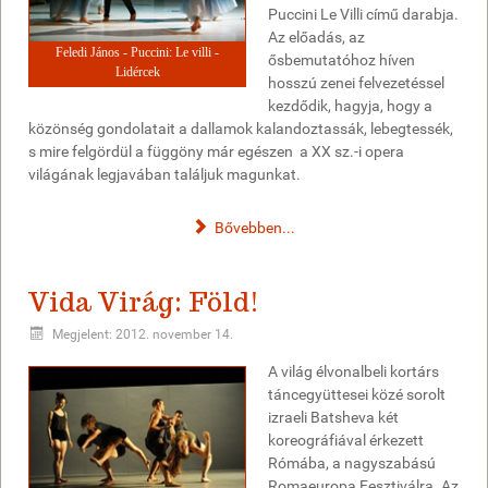
Puccini Le Villi című darabja.
Az előadás, az
Feledi János - Puccini: Le villi -
ősbemutatóhoz híven
Lidércek
hosszú zenei felvezetéssel
kezdődik, hagyja, hogy a
közönség gondolatait a dallamok kalandoztassák, lebegtessék,
s mire felgördül a függöny már egészen a XX sz.-i opera
világának legjavában találjuk magunkat.
Bővebben...
Vida Virág: Föld!
Megjelent: 2012. november 14.
A világ élvonalbeli kortárs
táncegyüttesei közé sorolt
izraeli Batsheva két
koreográfiával érkezett
Rómába, a nagyszabású
Romaeuropa Fesztiválra. Az