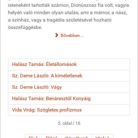
isteneként tartották számon, Dionüszosz fia volt, vagyis
helyén való minden olyan utalás, ami a mámor, a nász,
a színház, vagy a tragédia születésével hozható
összefüggésbe.
Bővebben...
Halász Tamás: Életállomások
Sz. Deme László: A kíméletlenek
Sz. Deme László: Vágy
Halász Tamás: Benáresztől Konyáig
Vida Virág: Szögletes profizmus
5. oldal / 16