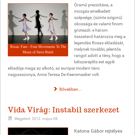
Óramű precizitása, a
mozgás emelkedett
szépsége, (szinte szigorú)
okossága és valami finom
groteszk: e három
összetevő határozza meg a
legendás Rosas előadását,
Rosas: Fase - Four Movements To The
melynek további, jelentős
Music of Steve Reich
rangot adott a tény, hogy a
kétszereplős est egyik
előadója maga az alkotó, az európai modern tánc
nagyasszonya, Anne Teresa De Keersmaeker volt.
Bővebben...
Vida Virág: Instabil szerkezet
Megjelent: 2012. május 08.
Katona Gábor rejtélyes