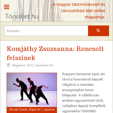
A magyar táncművészeti és
táncszínházi élet online
magazinja.
Keresés
Komjáthy Zsuzsanna: Roncsolt
felszínek
Megjelent: 2012. december 04.
Roppant keresztet cipel, aki
távol a hasonlatok képzelt
világától, a meztelen
anyagiságban keres
kifejezést. A vállalkozás
amilyen egyszerűnek tűnik,
valójában éppoly komplikált,
Hiroaki Umeda: Haptic & 2. repulsion
ugyanakkor fölöttébb