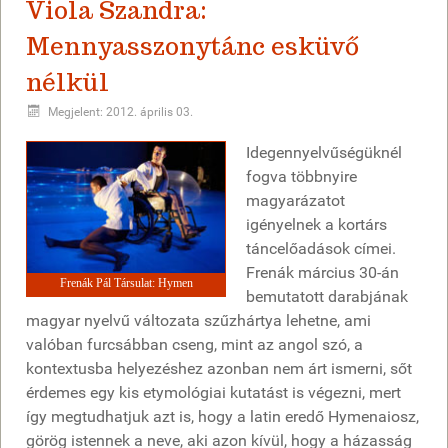
Viola Szandra:
Mennyasszonytánc esküvő
nélkül
Megjelent: 2012. április 03.
Idegennyelvűségüknél
fogva többnyire
magyarázatot
igényelnek a kortárs
táncelőadások címei.
Frenák március 30-án
Frenák Pál Társulat: Hymen
bemutatott darabjának
magyar nyelvű változata szűzhártya lehetne, ami
valóban furcsábban cseng, mint az angol szó, a
kontextusba helyezéshez azonban nem árt ismerni, sőt
érdemes egy kis etymológiai kutatást is végezni, mert
így megtudhatjuk azt is, hogy a latin eredő Hymenaiosz,
görög istennek a neve, aki azon kívül, hogy a házasság