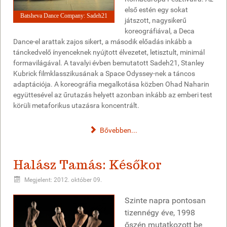
első estén egy sokat
Batsheva Dance Company: Sadeh21
játszott, nagysikerű
koreográfiával, a Deca
Dance-el arattak zajos sikert, a második előadás inkább a
tánckedvelő ínyenceknek nyújtott élvezetet, letisztult, minimál
formavilágával. A tavalyi évben bemutatott Sadeh21, Stanley
Kubrick filmklasszikusának a Space Odyssey-nek a táncos
adaptációja. A koreográfia megalkotása közben Ohad Naharin
együttesével az űrutazás helyett azonban inkább az emberi test
körüli metaforikus utazásra koncentrált.
Bővebben...
Halász Tamás: Későkor
Megjelent: 2012. október 09.
Szinte napra pontosan
tizennégy éve, 1998
őszén mutatkozott be