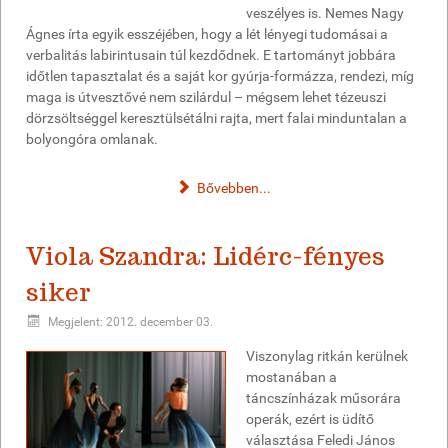
veszélyes is. Nemes Nagy
Ágnes írta egyik esszéjében, hogy a lét lényegi tudomásai a
verbalitás labirintusain túl kezdődnek. E tartományt jobbára
időtlen tapasztalat és a saját kor gyúrja-formázza, rendezi, míg
maga is útvesztővé nem szilárdul – mégsem lehet tézeuszi
dörzsöltséggel keresztülsétálni rajta, mert falai minduntalan a
bolyongóra omlanak.
Bővebben...
Viola Szandra: Lidérc-fényes
siker
Megjelent: 2012. december 03.
Viszonylag ritkán kerülnek
mostanában a
táncszínházak műsorára
operák, ezért is üdítő
választása Feledi János