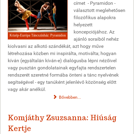
címet - Pyramidon -
választott meglehetősen
filozófikus alapokra
helyezett
koncepciójához. Az
Közép-Európa Táncszínház: Pyramidon
ajánló soraiból nehéz
kiolvasni az alkotó szándékát, azt hogy műve
létrehozása közben mi inspirálta, motiválta; hogyan
kíván (egyáltalán kíván-e) dialógusba lépni nézőivel
vagy pusztán gondolatainak egyfajta rendszertelen
rendszerét szeretné formába önteni a tánc nyelvének
segítségével - egy tanúként jelenlévő közönség előtt
vagy akár anélkül.
Bővebben...
Komjáthy Zsuzsanna: Hiúság
Kertje