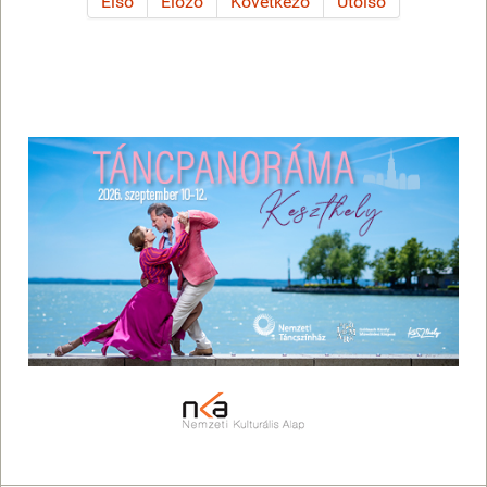
Első
Előző
Következő
Utolsó