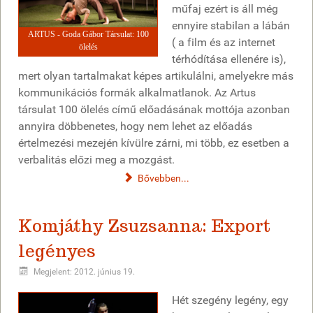
műfaj ezért is áll még
ennyire stabilan a lábán
ARTUS - Goda Gábor Társulat: 100
( a film és az internet
ölelés
térhódítása ellenére is),
mert olyan tartalmakat képes artikulálni, amelyekre más
kommunikációs formák alkalmatlanok. Az Artus
társulat 100 ölelés című előadásának mottója azonban
annyira döbbenetes, hogy nem lehet az előadás
értelmezési mezején kívülre zárni, mi több, ez esetben a
verbalitás előzi meg a mozgást.
Bővebben...
Komjáthy Zsuzsanna: Export
legényes
Megjelent: 2012. június 19.
Hét szegény legény, egy