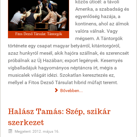
közös úticél: a távoli
Amerika, a szabadság és
egyenlőség hazája, a
kontinens, ahol az álmok
valóra válnak. Vagy
Fitos Dezső Társulat: Tántorgók
mégsem. A Tántorgók
története egy csapat magyar betyárról, kitántorgóról,
azaz hunkyról mesél, akik hajóra szállnak, és szerencsét
próbálnak az Új Hazában; export legények. Kesernyés
vígballadájuk hagyományos néptáncra írt, mégis a
musicalek világát idézi. Szokatlan keresztezés ez,
mellyel a Fitos Dezső Társulat hibrid műfajt teremt.
Bővebben...
Halász Tamás: Szép, szikár
szerkezet
Megjelent: 2012. május 16.